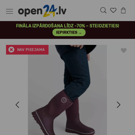
FINĀLA IZPĀRDOŠANA LĪDZ -70% – STEIDZIETIES!
IEPIRKTIES →
NAV PIEEJAMA
Previous
Next