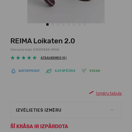
REIMA Loikaten 2.0
Vienuma kods 5400044A-4960
ATSAUKSMES (0)
WATERPROOF
ILGTSPĒJĪGS
VEGAN
Izmēru tabula
IZVĒLIETIES IZMĒRU
ŠĪ KRĀSA IR IZPĀRDOTA