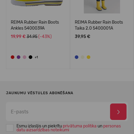
REIMA Rubber Rain Boots
REIMA Rubber Rain Boots
Ankles 5400039A
Taika 2.0 5400001A
19,99 €
34.95
(-43%)
39,95 €
+1
JAUNUMU VĒSTULES ABONĒŠANA
Esmu izlasījis un piekrītu
privātuma politika
un
personas
datu aizsardzības noteikumi