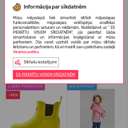
KOPŠANAS INSTRUKCIJAS
Informācija par sīkdatnēm
Mūsu mājaslapā tiek izmantoti sīkfaili mājaslapas
funkcionalitātei, mājaslapas veiktspējai, analītikai,
PAR REIMA
personalizētam saturam un reklāmām. Noklikšķinot uz " ES
PIEKRĪTU VISIEM SĪKDATNĒM", jūs piekrītat šādai
izmantošanai un informācijas kopīgošanai ar mūsu
partneriem. Jūs varat uzzināt vairāk par mūsu sīkfailu
KLIENTU ATSAUKSMES (0)
lietošanu un partneriem, kā arī mainīt savu piekrišanu sadaļā
Sīkdatņu politika.
Sīkfailu iestatījumi
Līdzīgas preces
ES PIEKRĪTU VISIEM SĪKDATNĒM
LABĀK PĀRDOTAIS
WATERPROOF
-43%