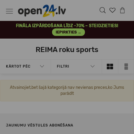
FINĀLA IZPĀRDOŠANA LĪDZ -70% – STEIDZIETIES!
IEPIRKTIES →
REIMA roku sports
KĀRTOT PĒC
FILTRI
Atvainojiet,bet šajā kategorijā nav nevienas preces,ko Jums
parādīt
JAUNUMU VĒSTULES ABONĒŠANA