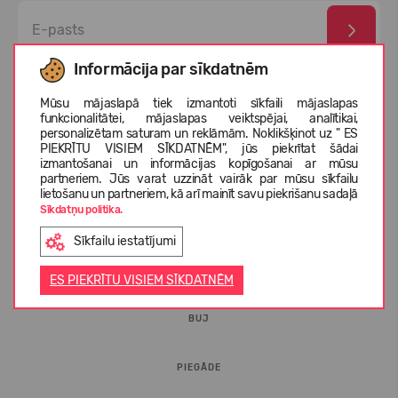
Informācija par sīkdatnēm
Esmu izlasījis un piekrītu
privātuma politika
un
personas
datu aizsardzības noteikumi
Mūsu mājaslapā tiek izmantoti sīkfaili mājaslapas
funkcionalitātei, mājaslapas veiktspējai, analītikai,
personalizētam saturam un reklāmām. Noklikšķinot uz " ES
PIEKRĪTU VISIEM SĪKDATNĒM", jūs piekrītat šādai
izmantošanai un informācijas kopīgošanai ar mūsu
partneriem. Jūs varat uzzināt vairāk par mūsu sīkfailu
lietošanu un partneriem, kā arī mainīt savu piekrišanu sadaļā
Sīkdatņu politika.
Sīkfailu iestatījumi
INFORMĀCIJA PIRCĒJIEM
ES PIEKRĪTU VISIEM SĪKDATNĒM
BUJ
PIEGĀDE