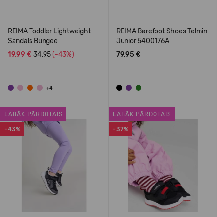
REIMA Toddler Lightweight
REIMA Barefoot Shoes Telmin
Sandals Bungee
Junior 5400176A
19,99 €
34.95
(-43%)
79,95 €
+4
LABĀK PĀRDOTAIS
LABĀK PĀRDOTAIS
-43%
-37%