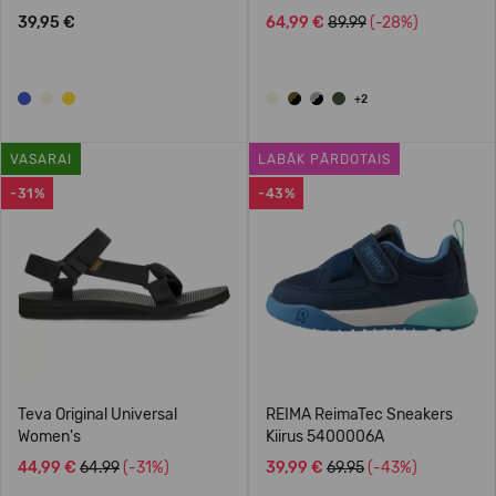
39,95 €
64,99 €
89.99
(-28%)
+2
VASARAI
LABĀK PĀRDOTAIS
-31%
-43%
Teva Original Universal
REIMA ReimaTec Sneakers
Women's
Kiirus 5400006A
44,99 €
64.99
(-31%)
39,99 €
69.95
(-43%)