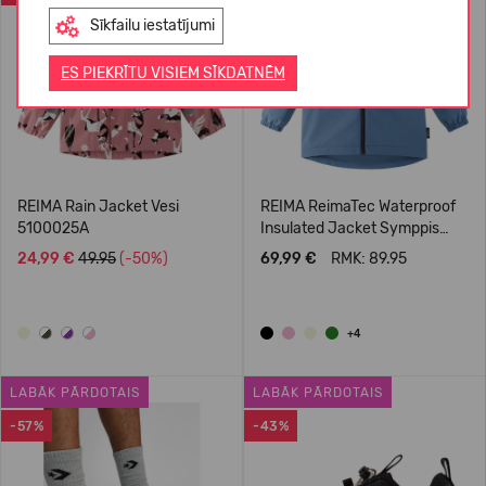
Sīkfailu iestatījumi
ES PIEKRĪTU VISIEM SĪKDATNĒM
REIMA Rain Jacket Vesi
REIMA ReimaTec Waterproof
5100025A
Insulated Jacket Symppis
5100045B
24,99 €
49.95
(-50%)
69,99 €
RMK: 89.95
+4
LABĀK PĀRDOTAIS
LABĀK PĀRDOTAIS
-57%
-43%