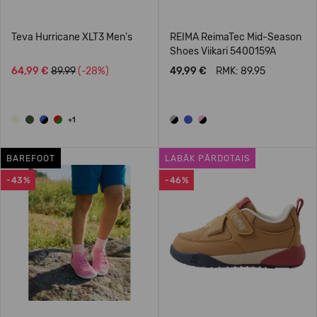
Teva Hurricane XLT3 Men's
REIMA ReimaTec Mid-Season
Shoes Viikari 5400159A
64,99 €
89.99
(-28%)
49,99 €
RMK: 89.95
+1
BAREFOOT
LABĀK PĀRDOTAIS
-43%
-46%