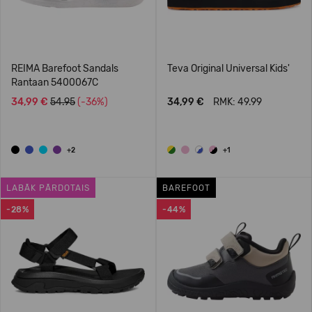
REIMA Barefoot Sandals
Teva Original Universal Kids'
Rantaan 5400067C
34,99 €
54.95
(-36%)
34,99 €
RMK: 49.99
+2
+1
LABĀK PĀRDOTAIS
BAREFOOT
-28%
-44%