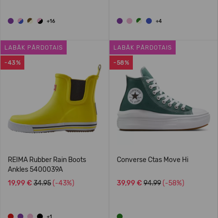
+16
+4
LABĀK PĀRDOTAIS
LABĀK PĀRDOTAIS
-43%
-58%
REIMA Rubber Rain Boots
Converse Ctas Move Hi
Ankles 5400039A
19,99 €
34.95
(-43%)
39,99 €
94.99
(-58%)
+1