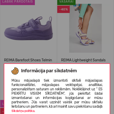
LABĀK PĀRDOTAIS
VASARAI
-40%
REIMA Barefoot Shoes Telmin
REIMA Lightweight Sandals
Kids' 5400175A
Ratas
Informācija par sīkdatnēm
74,95 €
29,99 €
49.95
(-40%)
Mūsu mājaslapā tiek izmantoti sīkfaili mājaslapas
funkcionalitātei, mājaslapas veiktspējai, analītikai,
personalizētam saturam un reklāmām. Noklikšķinot uz " ES
+2
PIEKRĪTU VISIEM SĪKDATNĒM", jūs piekrītat šādai
izmantošanai un informācijas kopīgošanai ar mūsu
partneriem. Jūs varat uzzināt vairāk par mūsu sīkfailu
LABĀK PĀRDOTAIS
WATERPROOF
lietošanu un partneriem, kā arī mainīt savu piekrišanu sadaļā
Sīkdatņu politika.
-50%
-22%