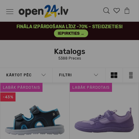
FINĀLA IZPĀRDOŠANA LĪDZ -70% – STEIDZIETIES!
IEPIRKTIES →
Katalogs
5388 Preces
KĀRTOT PĒC
FILTRI
LABĀK PĀRDOTAIS
LABĀK PĀRDOTAIS
-43%