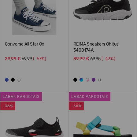
Converse All Star Ox
REIMA Sneakers Ohitus
5400174A
29,99 €
69.99
(-57%)
39,99 €
69.95
(-43%)
+1
LABĀK PĀRDOTAIS
LABĀK PĀRDOTAIS
-36%
-30%