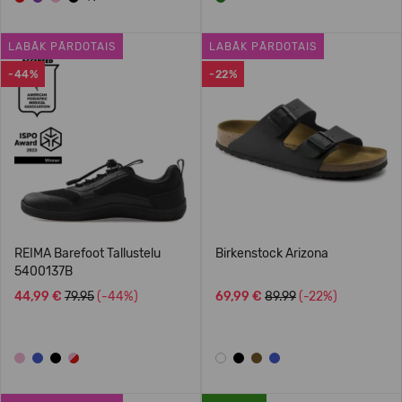
LABĀK PĀRDOTAIS
LABĀK PĀRDOTAIS
-44%
-22%
REIMA Barefoot Tallustelu
Birkenstock Arizona
5400137B
44,99 €
79.95
(-44%)
69,99 €
89.99
(-22%)