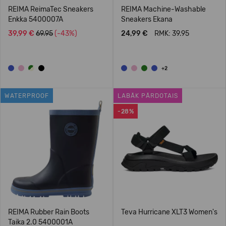
REIMA ReimaTec Sneakers
REIMA Machine-Washable
Enkka 5400007A
Sneakers Ekana
39,99 €
69.95
(-43%)
24,99 €
RMK: 39.95
+2
WATERPROOF
LABĀK PĀRDOTAIS
-28%
REIMA Rubber Rain Boots
Teva Hurricane XLT3 Women's
Taika 2.0 5400001A