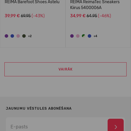
REIMA Barefoot Shoes Astelu
REIMA ReimaTec Sneakers
Kiirus 5400006A
39,99 €
69.95
(-43%)
34,99 €
64.95
(-46%)
+2
+4
VAIRĀK
JAUNUMU VĒSTULES ABONĒŠANA