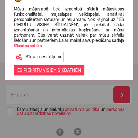
Nordic Grip Kids Apavu radzes
Nordic Grip Kids Apavu radzes
Mūsu mājaslapā tiek izmantoti sīkfaili mājaslapas
funkcionalitātei, mājaslapas veiktspējai, analītikai,
personalizētam saturam un reklāmām. Noklikšķinot uz " ES
21,99 €
21,99 €
PIEKRĪTU VISIEM SĪKDATNĒM", jūs piekrītat šādai
izmantošanai un informācijas kopīgošanai ar mūsu
partneriem. Jūs varat uzzināt vairāk par mūsu sīkfailu
lietošanu un partneriem, kā arī mainīt savu piekrišanu sadaļā
Sīkdatņu politika.
Sīkfailu iestatījumi
ES PIEKRĪTU VISIEM SĪKDATNĒM
JAUNUMU VĒSTULES ABONĒŠANA
Esmu izlasījis un piekrītu
privātuma politika
un
personas
datu aizsardzības noteikumi