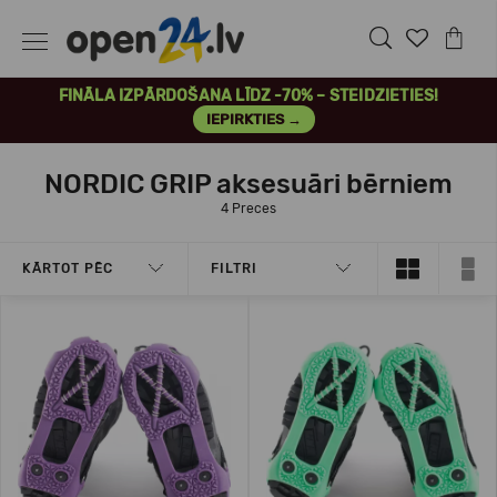
FINĀLA IZPĀRDOŠANA LĪDZ -70% – STEIDZIETIES!
IEPIRKTIES →
NORDIC GRIP aksesuāri bērniem
4 Preces
KĀRTOT PĒC
FILTRI