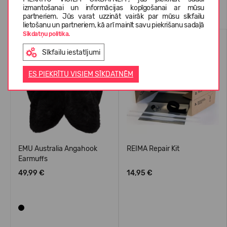
Līdzīgas preces
izmantošanai un informācijas kopīgošanai ar mūsu
partneriem. Jūs varat uzzināt vairāk par mūsu sīkfailu
lietošanu un partneriem, kā arī mainīt savu piekrišanu sadaļā
Sīkdatņu politika.
Sīkfailu iestatījumi
ES PIEKRĪTU VISIEM SĪKDATNĒM
EMU Australia Angahook
REIMA Repair Kit
Earmuffs
49,99 €
14,95 €