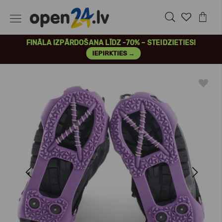
FINĀLA IZPĀRDOŠANA LĪDZ -70% – STEIDZIETIES!
IEPIRKTIES →
Previous
Next