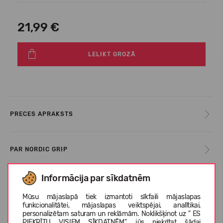
21,99 €
LELIKT GROZĀ
PRECES APRAKSTS
PAR NORDIC GRIP
Informācija par sīkdatnēm
KLIENTU ATSAUKSMES (0)
Mūsu mājaslapā tiek izmantoti sīkfaili mājaslapas
funkcionalitātei, mājaslapas veiktspējai, analītikai,
personalizētam saturam un reklāmām. Noklikšķinot uz " ES
PIEKRĪTU VISIEM SĪKDATNĒM", jūs piekrītat šādai