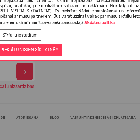
 mājaslapā tiek izmantoti sīkfaili mājaslapas funkcionalitātei, mājas
tspējai, analītikai, personalizētam saturam un reklāmām. Noklikšķinot uz
RĪTU VISIEM SĪKDATNĒM", jūs piekrītat šādai izmantošanai un informā
gošanai ar mūsu partneriem. Jūs varat uzzināt vairāk par mūsu sīkfailu liet
99% 
gāde 1-3
rtneriem, kā arī mainīt savu piekrišanu sadaļā
Izvēlies savus apavus no vairāk
Sīkdatņu politika.
apmi
ā
nekā 5 000 dažādiem modeļiem
veik
Sīkfailu iestatījumi
 PIEKRĪTU VISIEM SĪKDATNĒM
datu aizsardzības
ĀDE
ATGRIEŠANA
BLOG
VAIRUMTIRDZNIECĪBAS IZPLATĪŠANA