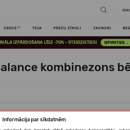
SEK
CROCS™
TEVA
PREČU ZĪMOLI
JAUNUMI
BES
INĀLA IZPĀRDOŠANA LĪDZ -70% – STEIDZIETIES!
IEPIRKTIES →
alance kombinezons b
Atvainojiet,bet šajā kategorijā nav nevienas preces,ko Jums parādīt
Informācija par sīkdatnēm