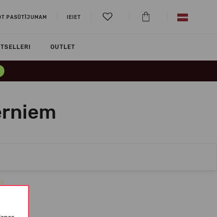
OT PASŪTĪJUMAM
IEIET
TSELLERI
OUTLET
ērniem