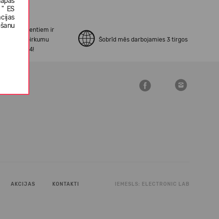
lapas
 " ES
cijas
ošanu
no mūsu klientiem ir
erināti ar pirkumu
Šobrīd mēs darbojamies 3 tirgos
šanu Open24!
AKCIJAS
KONTAKTI
IEMESLS:
ELECTRONIC LAB