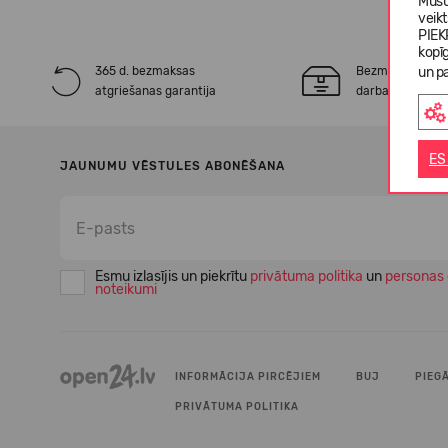
Mūsu
veik
PIEK
kopī
365 d. bezmaksas
Bezmaksas* pie
un pa
atgriešanas garantija
darba dienu laik
ES
JAUNUMU VĒSTULES ABONĒŠANA
Esmu izlasījis un piekrītu
privātuma politika
un
personas 
noteikumi
INFORMĀCIJA PIRCĒJIEM
BUJ
PIEG
PRIVĀTUMA POLITIKA