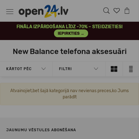
FINĀLA IZPĀRDOŠANA LĪDZ -70% – STEIDZIETIES!
IEPIRKTIES →
New Balance telefona aksesuāri
KĀRTOT PĒC
FILTRI
Atvainojiet,bet šajā kategorijā nav nevienas preces,ko Jums
parādīt
JAUNUMU VĒSTULES ABONĒŠANA