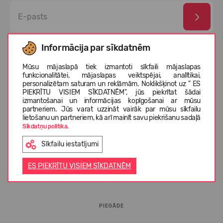
Esmu izlasījis un piekrītu
privātuma politika
un
personas
Informācija par sīkdatnēm
datu aizsardzības noteikumi
Mūsu mājaslapā tiek izmantoti sīkfaili mājaslapas
funkcionalitātei, mājaslapas veiktspējai, analītikai,
personalizētam saturam un reklāmām. Noklikšķinot uz " ES
PIEKRĪTU VISIEM SĪKDATNĒM", jūs piekrītat šādai
izmantošanai un informācijas kopīgošanai ar mūsu
partneriem. Jūs varat uzzināt vairāk par mūsu sīkfailu
lietošanu un partneriem, kā arī mainīt savu piekrišanu sadaļā
Sīkdatņu politika.
Sīkfailu iestatījumi
INFORMĀCIJA PIRCĒJIEM
ES PIEKRĪTU VISIEM SĪKDATNĒM
BUJ
PIEGĀDE