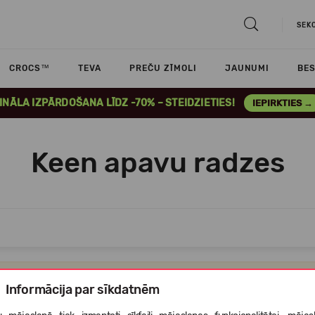
SEK
CROCS™
TEVA
PREČU ZĪMOLI
JAUNUMI
BES
INĀLA IZPĀRDOŠANA LĪDZ -70% – STEIDZIETIES!
IEPIRKTIES →
Keen apavu radzes
Atvainojiet,bet šajā kategorijā nav nevienas preces,ko Jums parādīt
Informācija par sīkdatnēm