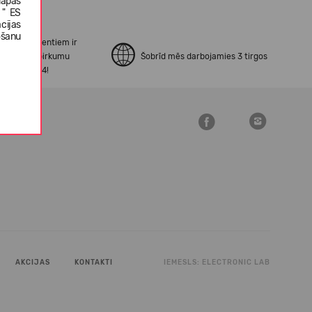
lapas
 " ES
cijas
ošanu
no mūsu klientiem ir
erināti ar pirkumu
Šobrīd mēs darbojamies 3 tirgos
šanu Open24!
AKCIJAS
KONTAKTI
IEMESLS:
ELECTRONIC LAB