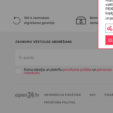
Mūsu
veik
PIEK
kopī
365 d. bezmaksas
Bezmaksas* pie
un pa
atgriešanas garantija
darba dienu laik
ES
JAUNUMU VĒSTULES ABONĒŠANA
Esmu izlasījis un piekrītu
privātuma politika
un
personas 
noteikumi
INFORMĀCIJA PIRCĒJIEM
BUJ
PIEG
PRIVĀTUMA POLITIKA