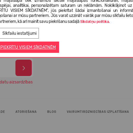
 mājaslapā tiek izmantoti sīkfaili mājaslapas funkcionalitātei, mājas
tspējai, analītikai, personalizētam saturam un reklāmām. Noklikšķinot uz
RĪTU VISIEM SĪKDATNĒM", jūs piekrītat šādai izmantošanai un informā
gošanai ar mūsu partneriem. Jūs varat uzzināt vairāk par mūsu sīkfailu liet
99% 
gāde 1-3
rtneriem, kā arī mainīt savu piekrišanu sadaļā
Izvēlies savus apavus no vairāk
Sīkdatņu politika.
apmi
ā
nekā 5 000 dažādiem modeļiem
veik
Sīkfailu iestatījumi
 PIEKRĪTU VISIEM SĪKDATNĒM
datu aizsardzības
ĀDE
ATGRIEŠANA
BLOG
VAIRUMTIRDZNIECĪBAS IZPLATĪŠANA