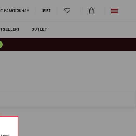
OT PASŪTĪJUMAM
IEIET
TSELLERI
OUTLET