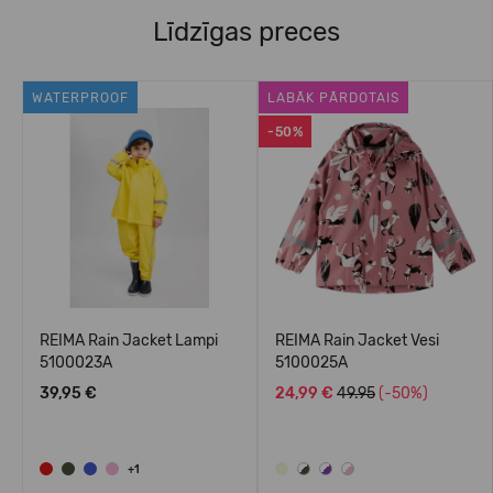
Līdzīgas preces
WATERPROOF
LABĀK PĀRDOTAIS
-50%
REIMA Rain Jacket Lampi
REIMA Rain Jacket Vesi
5100023A
5100025A
39,95 €
24,99 €
49.95
(-50%)
+1