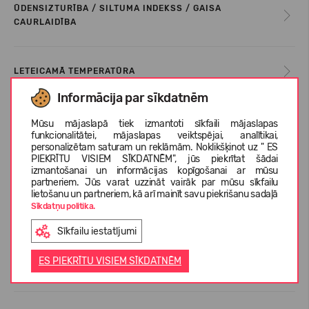
ŪDENSIZTURĪBA / SILTUMA INDEKSS / GAISA
CAURLAIDĪBA
LETEICAMĀ TEMPERATŪRA
Informācija par sīkdatnēm
KOPŠANAS INSTRUKCIJA
Mūsu mājaslapā tiek izmantoti sīkfaili mājaslapas
funkcionalitātei, mājaslapas veiktspējai, analītikai,
personalizētam saturam un reklāmām. Noklikšķinot uz " ES
PIEKRĪTU VISIEM SĪKDATNĒM", jūs piekrītat šādai
IZMĒRU TABULA
izmantošanai un informācijas kopīgošanai ar mūsu
partneriem. Jūs varat uzzināt vairāk par mūsu sīkfailu
lietošanu un partneriem, kā arī mainīt savu piekrišanu sadaļā
Sīkdatņu politika.
PAR REIMA
Sīkfailu iestatījumi
ES PIEKRĪTU VISIEM SĪKDATNĒM
KLIENTU ATSAUKSMES (0)