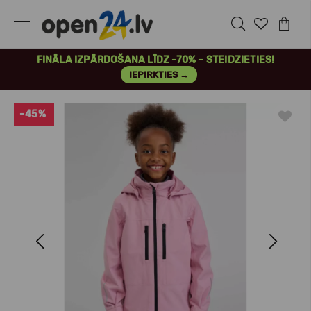
FINĀLA IZPĀRDOŠANA LĪDZ -70% – STEIDZIETIES!
IEPIRKTIES →
-45%
Previous
Next