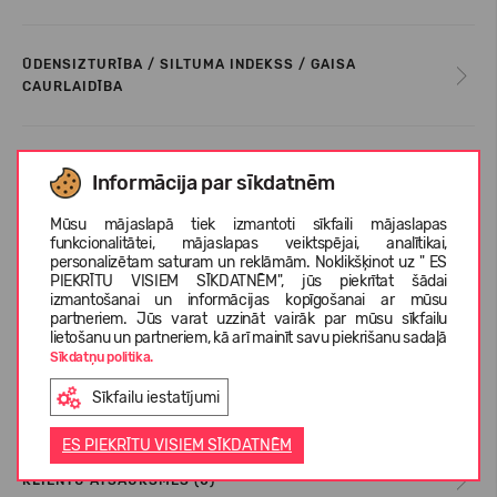
ŪDENSIZTURĪBA / SILTUMA INDEKSS / GAISA
CAURLAIDĪBA
LETEICAMĀ TEMPERATŪRA
Informācija par sīkdatnēm
Mūsu mājaslapā tiek izmantoti sīkfaili mājaslapas
funkcionalitātei, mājaslapas veiktspējai, analītikai,
KOPŠANAS INSTRUKCIJA
personalizētam saturam un reklāmām. Noklikšķinot uz " ES
PIEKRĪTU VISIEM SĪKDATNĒM", jūs piekrītat šādai
izmantošanai un informācijas kopīgošanai ar mūsu
partneriem. Jūs varat uzzināt vairāk par mūsu sīkfailu
IZMĒRU TABULA
lietošanu un partneriem, kā arī mainīt savu piekrišanu sadaļā
Sīkdatņu politika.
Sīkfailu iestatījumi
PAR REIMA
ES PIEKRĪTU VISIEM SĪKDATNĒM
KLIENTU ATSAUKSMES (0)