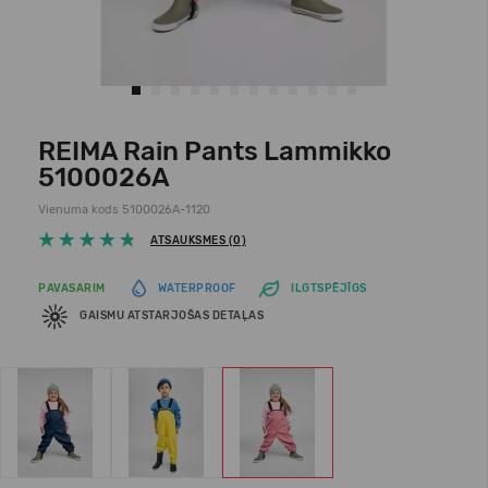
REIMA Rain Pants Lammikko
5100026A
Vienuma kods 5100026A-1120
ATSAUKSMES (0)
PAVASARIM
WATERPROOF
ILGTSPĒJĪGS
GAISMU ATSTARJOŠAS DETAĻAS