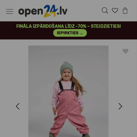
FINĀLA IZPĀRDOŠANA LĪDZ -70% – STEIDZIETIES!
IEPIRKTIES →
Previous
Next