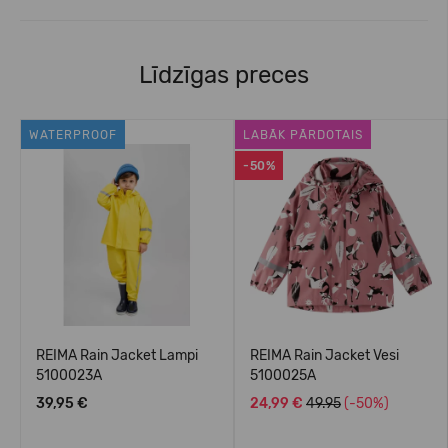
Līdzīgas preces
WATERPROOF
LABĀK PĀRDOTAIS
-50%
REIMA Rain Jacket Lampi
REIMA Rain Jacket Vesi
5100023A
5100025A
39,95 €
24,99 €
49.95
(-50%)