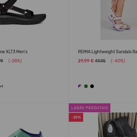
ane XLT3 Men's
REIMA Lightweight Sandals R
99
(-28%)
29,99 €
49.95
(-40%)
+1
LABĀK PĀRDOTAIS
-29%