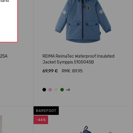
ošanu
025A
REIMA ReimaTec Waterproof Insulated
Jacket Symppis 5100045B
69,99 €
RMK: 89.95
+4
BAREFOOT
-44%