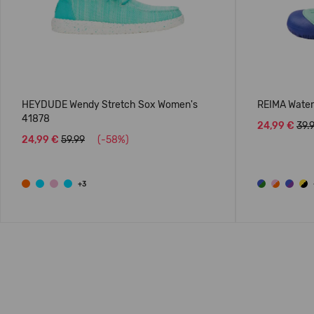
HEYDUDE Wendy Stretch Sox Women's
REIMA Water 
41878
24,99 €
39.
24,99 €
59.99
(-58%)
+3