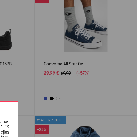
00137B
Converse All Star Ox
29,99 €
69.99
(-57%)
WATERPROOF
lapas
 " ES
-22%
cijas