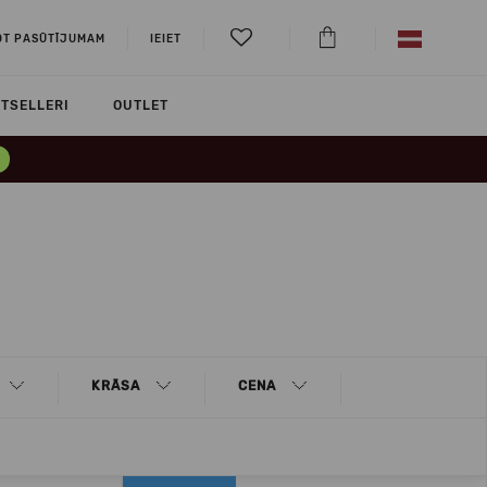
OT PASŪTĪJUMAM
IEIET
TSELLERI
OUTLET
KRĀSA
CENA