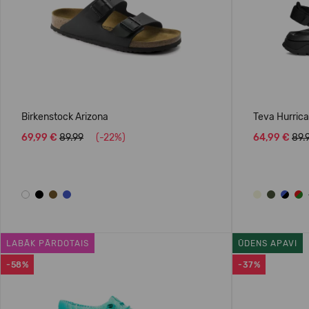
Birkenstock Arizona
Teva Hurric
69,99 €
89.99
(-22%)
64,99 €
89.
LABĀK PĀRDOTAIS
ŪDENS APAVI
-58%
-37%