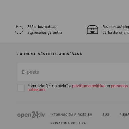
365 d. bezmaksas
Bezmaksas* pie
atgriešanas garantija
darba dienu laik
JAUNUMU VĒSTULES ABONĒŠANA
Esmu izlasījis un piekrītu
privātuma politika
un
personas 
noteikumi
INFORMĀCIJA PIRCĒJIEM
BUJ
PIEG
PRIVĀTUMA POLITIKA