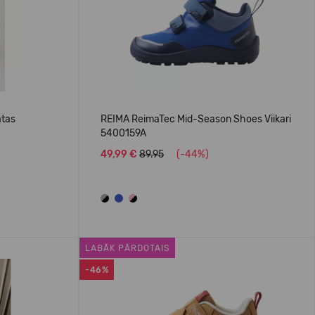
atas
REIMA ReimaTec Mid-Season Shoes Viikari
5400159A
49,99 €
89.95
(-44%)
LABĀK PĀRDOTAIS
-46%