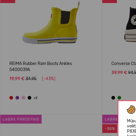
REIMA Rubber Rain Boots Ankles
Converse Ct
5400039A
39,99 €
94.
19,99 €
34.95
(-43%)
+2
LABĀK PĀRDOTAIS
LABĀK PĀRDOT
Mūsu
veik
-30%
PIEK