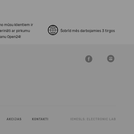
no mūsu klientiem ir
erināti ar pirkumu
Šobrīd mēs darbojamies 3 tirgos
šanu Open24!
AKCIJAS
KONTAKTI
IEMESLS:
ELECTRONIC LAB