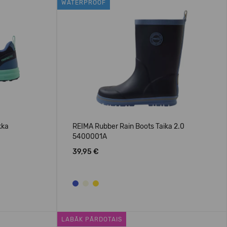
WATERPROOF
kka
REIMA Rubber Rain Boots Taika 2.0
5400001A
39,95 €
LABĀK PĀRDOTAIS