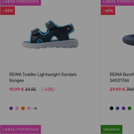
LABĀK PĀRDOTAIS
LABĀK PĀRDOT
-43%
-62%
REIMA Toddler Lightweight Sandals
REIMA Baref
Bungee
5400176A
19,99 €
34.95
(-43%)
29,99 €
79.
+4
LABĀK PĀRDOTAIS
VASARAI