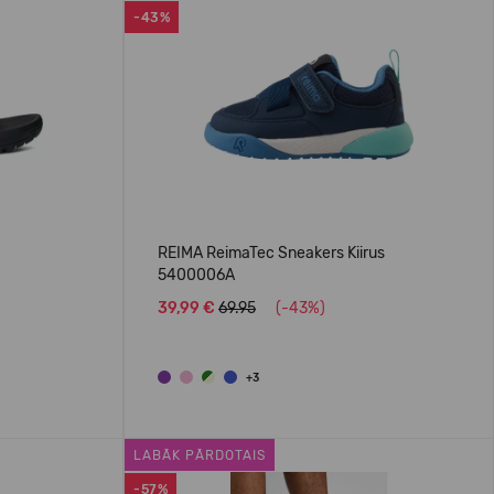
-43%
REIMA ReimaTec Sneakers Kiirus
5400006A
39,99 €
69.95
(-43%)
+3
LABĀK PĀRDOTAIS
-57%