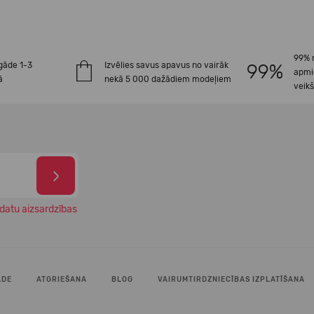
99% 
gāde 1-3
Izvēlies savus apavus no vairāk
apmi
ā
nekā 5 000 dažādiem modeļiem
veik
datu aizsardzības
ĀDE
ATGRIEŠANA
BLOG
VAIRUMTIRDZNIECĪBAS IZPLATĪŠANA