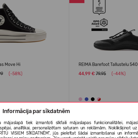
as Move Hi
REIMA Barefoot Tallustelu 54
99
(-58%)
44,99 €
79.95
(-44%)
Informācija par sīkdatnēm
AIS
LABĀK PĀRDOTAIS
 mājaslapā tiek izmantoti sīkfaili mājaslapas funkcionalitātei, mājas
tspējai, analītikai, personalizētam saturam un reklāmām. Noklikšķinot uz
-50%
RĪTU VISIEM SĪKDATNĒM", jūs piekrītat šādai izmantošanai un informā