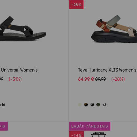
-28%
l Universal Women's
Teva Hurricane XLT3 Women's
99
(-31%)
64,99 €
89.99
(-28%)
+16
+2
AIS
LABĀK PĀRDOTAIS
-44%