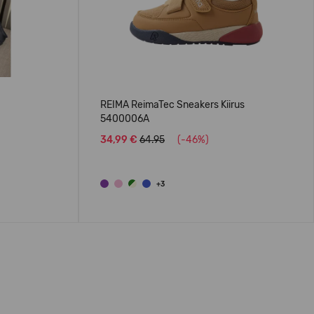
REIMA ReimaTec Sneakers Kiirus
5400006A
34,99 €
64.95
(-46%)
+3