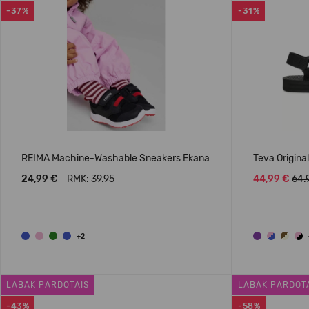
-37%
-31%
REIMA Machine-Washable Sneakers Ekana
Teva Origina
24,99 €
RMK: 39.95
44,99 €
64.
+2
LABĀK PĀRDOTAIS
LABĀK PĀRDOT
-43%
-58%