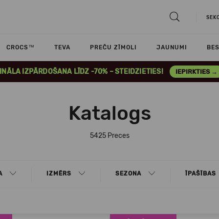
SEK
CROCS™
TEVA
PREČU ZĪMOLI
JAUNUMI
BES
INĀLA IZPĀRDOŠANA LĪDZ -70% – STEIDZIETIES!
IEPIRKTIES →
Katalogs
5425 Preces
A
IZMĒRS
SEZONA
ĪPAŠĪBAS