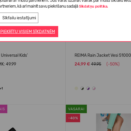
gošanai ar mūsu partneriem. Jūs varat uzzināt vairāk par mūsu sīkfailu liet
rtneriem, kā arī mainīt savu piekrišanu sadaļā
Sīkdatņu politika.
Sīkfailu iestatījumi
 PIEKRĪTU VISIEM SĪKDATNĒM
 Universal Kids'
REIMA Rain Jacket Vesi 5100
K: 49.99
24,99 €
49.95
(-50%)
+1
AIS
VASARAI
-40%