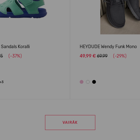
Sandals Koralli
HEYDUDE Wendy Funk Mono
95
(-37%)
49,99 €
69.99
(-29%)
+3
VAIRĀK