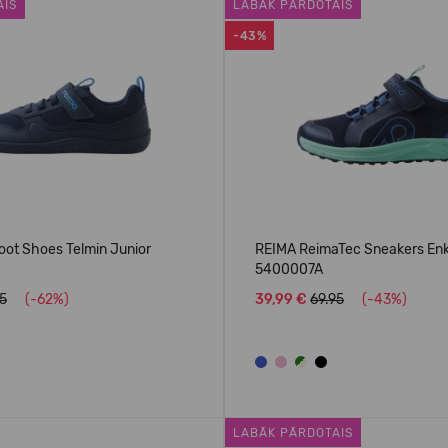
AIS
LABĀK PĀRDOTAIS
-43%
oot Shoes Telmin Junior
REIMA ReimaTec Sneakers En
5400007A
95
(-62%)
39,99 €
69.95
(-43%)
LABĀK PĀRDOTAIS