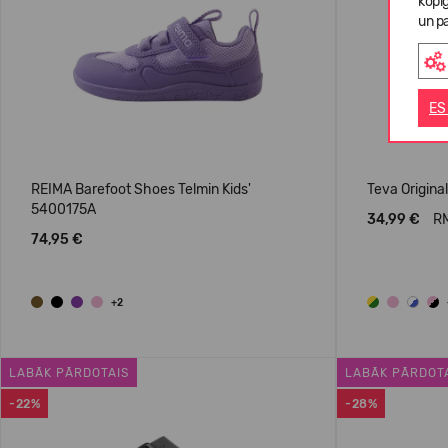
kopī
un pa
ES
REIMA Barefoot Shoes Telmin Kids'
Teva Original
5400175A
34,99 €
RM
74,95 €
+2
LABĀK PĀRDOTAIS
LABĀK PĀRDOT
-22%
-28%