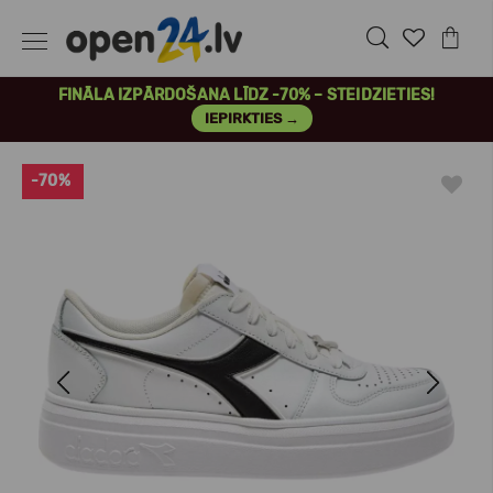
FINĀLA IZPĀRDOŠANA LĪDZ -70% – STEIDZIETIES!
IEPIRKTIES →
-70%
Previous
Next