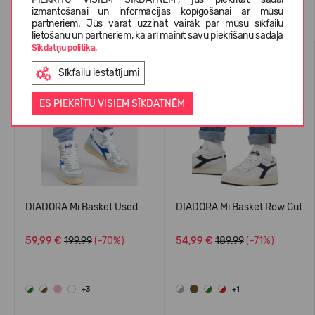
Līdzīgas preces
izmantošanai un informācijas kopīgošanai ar mūsu
partneriem. Jūs varat uzzināt vairāk par mūsu sīkfailu
lietošanu un partneriem, kā arī mainīt savu piekrišanu sadaļā
Sīkdatņu politika.
-70%
-71%
Sīkfailu iestatījumi
ES PIEKRĪTU VISIEM SĪKDATNĒM
DIADORA Mi Basket Used
DIADORA Mi Basket Row Cut
59,99 €
199.99
(-70%)
54,99 €
189.99
(-71%)
+3
+1