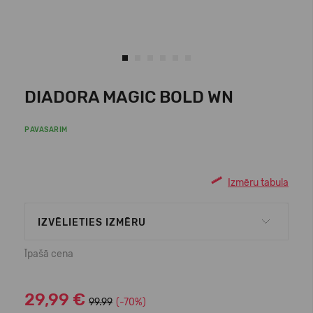
DIADORA MAGIC BOLD WN
PAVASARIM
Izmēru tabula
IZVĒLIETIES IZMĒRU
Īpašā cena
29,99 €
99.99
(-70%)