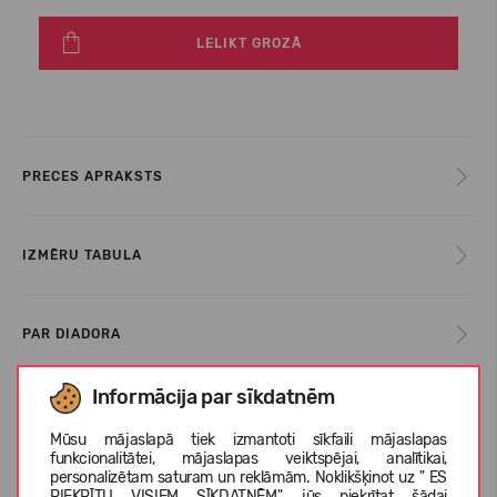
LELIKT GROZĀ
PRECES APRAKSTS
IZMĒRU TABULA
PAR DIADORA
Informācija par sīkdatnēm
KLIENTU ATSAUKSMES (0)
Mūsu mājaslapā tiek izmantoti sīkfaili mājaslapas
funkcionalitātei, mājaslapas veiktspējai, analītikai,
personalizētam saturam un reklāmām. Noklikšķinot uz " ES
PIEKRĪTU VISIEM SĪKDATNĒM", jūs piekrītat šādai