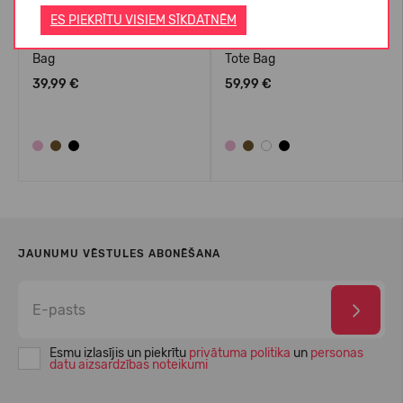
ES PIEKRĪTU VISIEM SĪKDATNĒM
Crocs™ Classic Small Tote
Crocs™ Classic Medium
Bag
Tote Bag
39,99 €
59,99 €
JAUNUMU VĒSTULES ABONĒŠANA
Esmu izlasījis un piekrītu
privātuma politika
un
personas
datu aizsardzības noteikumi