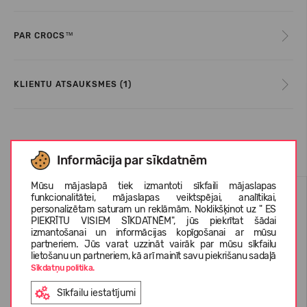
PAR CROCS™
KLIENTU ATSAUKSMES (1)
Līdzīgas preces
Informācija par sīkdatnēm
Mūsu mājaslapā tiek izmantoti sīkfaili mājaslapas
funkcionalitātei, mājaslapas veiktspējai, analītikai,
personalizētam saturam un reklāmām. Noklikšķinot uz " ES
PIEKRĪTU VISIEM SĪKDATNĒM", jūs piekrītat šādai
izmantošanai un informācijas kopīgošanai ar mūsu
partneriem. Jūs varat uzzināt vairāk par mūsu sīkfailu
lietošanu un partneriem, kā arī mainīt savu piekrišanu sadaļā
Sīkdatņu politika.
Sīkfailu iestatījumi