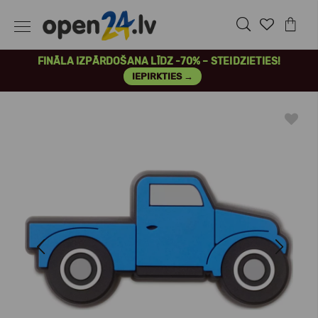
FINĀLA IZPĀRDOŠANA LĪDZ -70% – STEIDZIETIES!
IEPIRKTIES →
Previous
Next