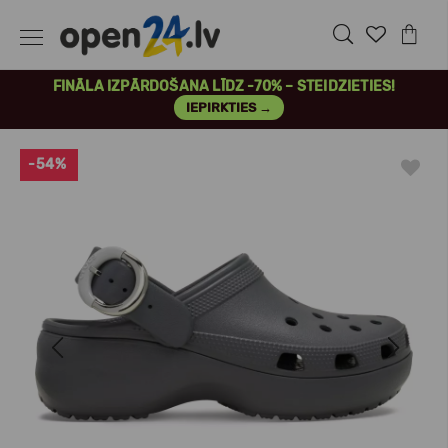
FINĀLA IZPĀRDOŠANA LĪDZ -70% – STEIDZIETIES!
IEPIRKTIES →
-54%
Previous
Next