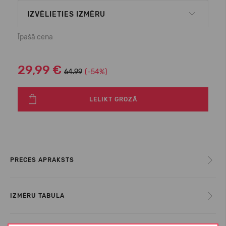
IZVĒLIETIES IZMĒRU
Īpašā cena
29,99 €
64.99
(-54%)
LELIKT GROZĀ
PRECES APRAKSTS
IZMĒRU TABULA