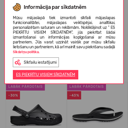
KOPŠANAS INSTRUKCIJAS
Informācija par sīkdatnēm
Mūsu mājaslapā tiek izmantoti sīkfaili mājaslapas
funkcionalitātei, mājaslapas veiktspējai, analītikai,
PAR CROCS™
personalizētam saturam un reklāmām. Noklikšķinot uz " ES
PIEKRĪTU VISIEM SĪKDATNĒM", jūs piekrītat šādai
izmantošanai un informācijas kopīgošanai ar mūsu
partneriem. Jūs varat uzzināt vairāk par mūsu sīkfailu
KLIENTU ATSAUKSMES (0)
lietošanu un partneriem, kā arī mainīt savu piekrišanu sadaļā
Sīkdatņu politika.
Sīkfailu iestatījumi
Līdzīgas preces
ES PIEKRĪTU VISIEM SĪKDATNĒM
LABĀK PĀRDOTAIS
LABĀK PĀRDOTAIS
-30%
-43%