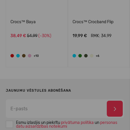
Crocs™ Baya
Crocs™ Crocband Flip
38,49 €
54.99
(-30%)
19,99 €
RMK: 34.99
+10
+6
JAUNUMU VĒSTULES ABONĒŠANA
Esmu izlasījis un piekrītu
privātuma politika
un
personas
datu aizsardzības noteikumi