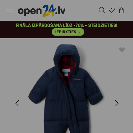
FINĀLA IZPĀRDOŠANA LĪDZ -70% – STEIDZIETIES!
IEPIRKTIES →
Previous
Next