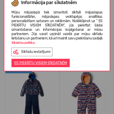
Informācija par sīkdatnēm
Mūsu mājaslapā tiek izmantoti sīkfaili mājaslapas
PAR COLUMBIA
funkcionalitātei, mājaslapas veiktspējai, analītikai,
personalizētam saturam un reklāmām. Noklikšķinot uz " ES
PIEKRĪTU VISIEM SĪKDATNĒM", jūs piekrītat šādai
izmantošanai un informācijas kopīgošanai ar mūsu
KLIENTU ATSAUKSMES (0)
partneriem. Jūs varat uzzināt vairāk par mūsu sīkfailu
lietošanu un partneriem, kā arī mainīt savu piekrišanu sadaļā
Sīkdatņu politika.
Sīkfailu iestatījumi
Līdzīgas preces
ES PIEKRĪTU VISIEM SĪKDATNĒM
WATERPROOF