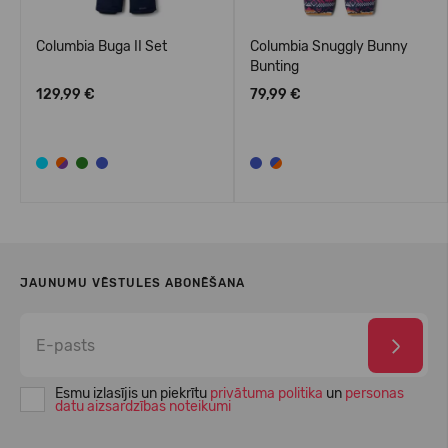
f
Columbia Buga II Set
Columbia Snuggly Bunny
Bunting
129,99 €
79,99 €
JAUNUMU VĒSTULES ABONĒŠANA
Esmu izlasījis un piekrītu
privātuma politika
un
personas
datu aizsardzības noteikumi