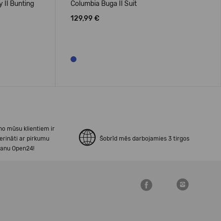
 II Bunting
Columbia Buga II Suit
129,99 €
no mūsu klientiem ir
erināti ar pirkumu
Šobrīd mēs darbojamies 3 tirgos
šanu Open24!