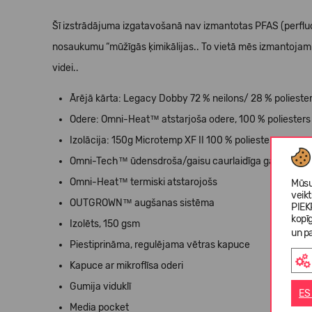
Šī izstrādājuma izgatavošanā nav izmantotas PFAS (perfluoralk
nosaukumu “mūžīgās ķimikālijas.. To vietā mēs izmantojam
videi..
Ārējā kārta: Legacy Dobby 72 % neilons/ 28 % polieste
Odere: Omni-Heat™ atstarjoša odere, 100 % poliesters
Izolācija: 150g Microtemp XF II 100 % poliesters
Omni-Tech™ ūdensdroša/gaisu caurlaidīga galveno šuv
Omni-Heat™ termiski atstarojošs
Mūsu
veik
OUTGROWN™ augšanas sistēma
PIEK
kopī
Izolēts, 150 gsm
un pa
Piestiprināma, regulējama vētras kapuce
Kapuce ar mikroflīsa oderi
Gumija viduklī
ES
Media pocket