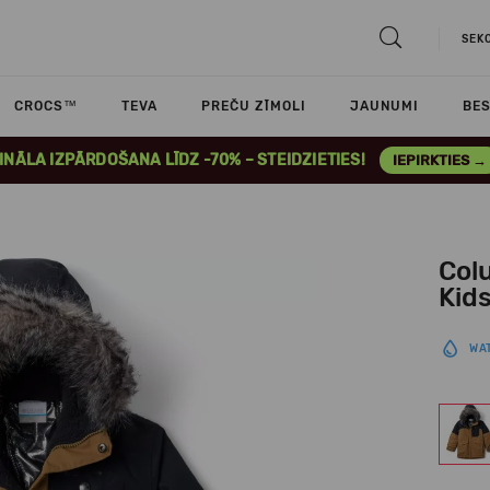
SEK
CROCS™
TEVA
PREČU ZĪMOLI
JAUNUMI
BES
INĀLA IZPĀRDOŠANA LĪDZ -70% – STEIDZIETIES!
IEPIRKTIES →
Colu
Kids
WA