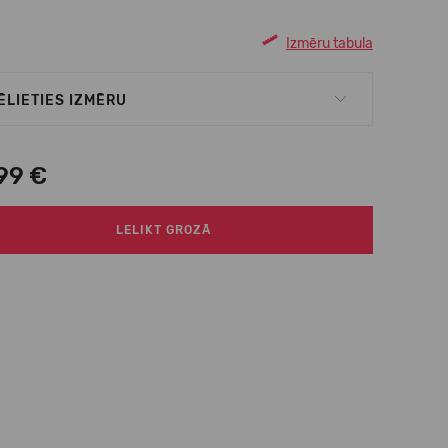
Izmēru tabula
ĒLIETIES IZMĒRU
99 €
LELIKT GROZĀ