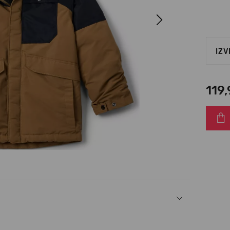
Next
IZV
119,