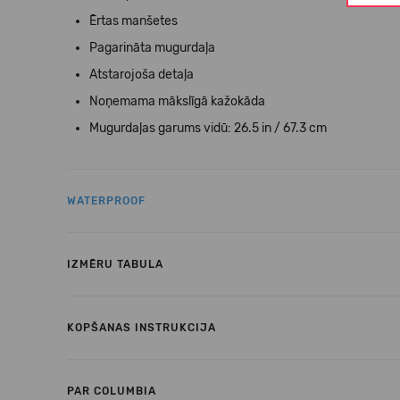
Ērtas manšetes
Pagarināta mugurdaļa
Atstarojoša detaļa
Noņemama mākslīgā kažokāda
Mugurdaļas garums vidū: 26.5 in / 67.3 cm
WATERPROOF
IZMĒRU TABULA
KOPŠANAS INSTRUKCIJA
PAR COLUMBIA