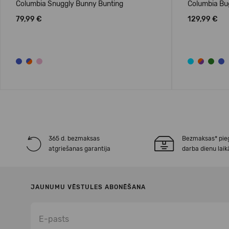
Columbia Snuggly Bunny Bunting
Columbia Bug
79,99 €
129,99 €
365 d. bezmaksas
Bezmaksas* pie
atgriešanas garantija
darba dienu laik
JAUNUMU VĒSTULES ABONĒŠANA