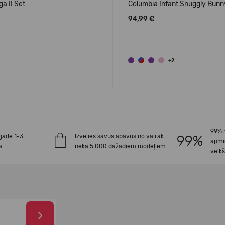
a II Set
Columbia Infant Snuggly Bunny
94,99 €
+2
99% 
gāde 1-3
Izvēlies savus apavus no vairāk
apmi
ā
nekā 5 000 dažādiem modeļiem
veik