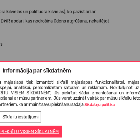
ilvielas un polifluoralkilvielas), ko pazīst arī ar
 DWR apdari, kas nodrošina ūdens atgrūšanu, nekaitējot
rs
Informācija par sīkdatnēm
ju izolācija
 mājaslapā tiek izmantoti sīkfaili mājaslapas funkcionalitātei, mājas
tspējai, analītikai, personalizētam saturam un reklāmām. Noklikšķinot uz
RĪTU VISIEM SĪKDATNĒM", jūs piekrītat šādai izmantošanai un informā
gošanai ar mūsu partneriem. Jūs varat uzzināt vairāk par mūsu sīkfailu liet
rtneriem, kā arī mainīt savu piekrišanu sadaļā
Sīkdatņu politika.
Sīkfailu iestatījumi
 PIEKRĪTU VISIEM SĪKDATNĒM