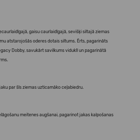
caurlaidīgajā, gaisu caurlaidīgajā, sevišķi siltajā ziemas
tumu atstarojošās oderes dotais siltums. Ērts, pagarināts
egacy Dobby, savukārt savilkums viduklī un pagarinātā
arms.
 jaku par šīs ziemas uzticamāko ceļabiedru.
elāgošanu meitenes augšanai, pagarinot jakas kalpošanas