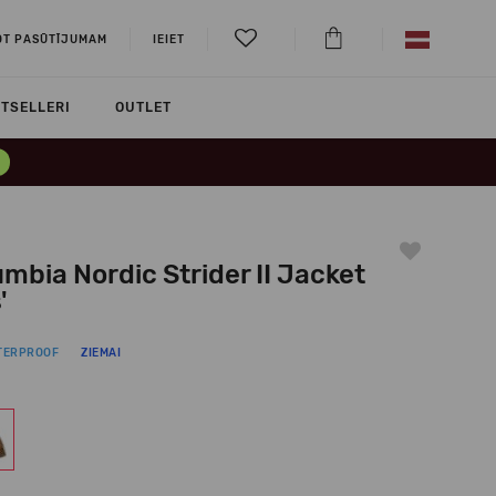
OT PASŪTĪJUMAM
IEIET
TSELLERI
OUTLET
mbia Nordic Strider II Jacket
'
TERPROOF
ZIEMAI