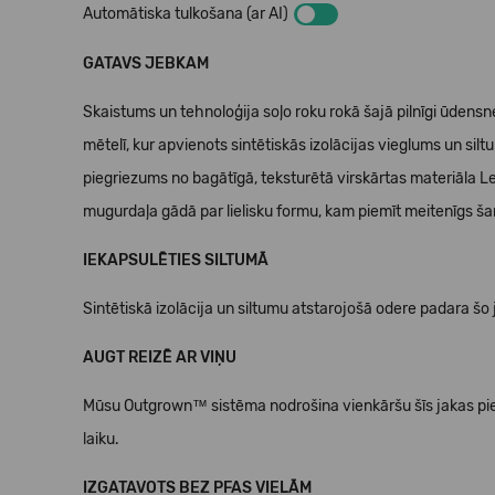
Automātiska tulkošana (ar AI)
GATAVS JEBKAM
Skaistums un tehnoloģija soļo roku rokā šajā pilnīgi ūdensne
mētelī, kur apvienots sintētiskās izolācijas vieglums un sil
piegriezums no bagātīgā, teksturētā virskārtas materiāla L
mugurdaļa gādā par lielisku formu, kam piemīt meitenīgs š
IEKAPSULĒTIES SILTUMĀ
Sintētiskā izolācija un siltumu atstarojošā odere padara šo
AUGT REIZĒ AR VIŅU
Mūsu Outgrown™ sistēma nodrošina vienkāršu šīs jakas pi
laiku.
IZGATAVOTS BEZ PFAS VIELĀM