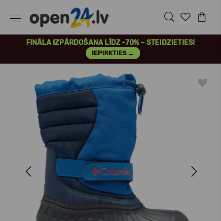
FINĀLA IZPĀRDOŠANA LĪDZ -70% – STEIDZIETIES!
IEPIRKTIES →
Previous
Next