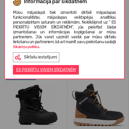
Informācija par sīkdatnēm
Mūsu mājaslapā tiek izmantoti sīkfaili mājaslapas
PAR COLUMBIA
funkcionalitātei, mājaslapas veiktspējai, analītikai,
personalizētam saturam un reklāmām. Noklikšķinot uz " ES
PIEKRĪTU VISIEM SĪKDATNĒM", jūs piekrītat šādai
izmantošanai un informācijas kopīgošanai ar mūsu
KLIENTU ATSAUKSMES (0)
partneriem. Jūs varat uzzināt vairāk par mūsu sīkfailu
lietošanu un partneriem, kā arī mainīt savu piekrišanu sadaļā
Sīkdatņu politika.
Sīkfailu iestatījumi
Līdzīgas preces
ES PIEKRĪTU VISIEM SĪKDATNĒM
WATERPROOF