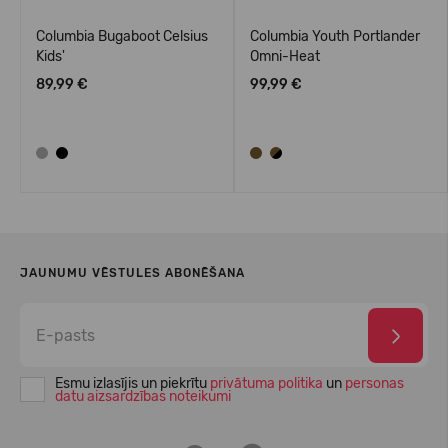
Columbia Bugaboot Celsius
Columbia Youth Portlander
Kids'
Omni-Heat
89,99 €
99,99 €
JAUNUMU VĒSTULES ABONĒŠANA
Esmu izlasījis un piekrītu
privātuma politika
un
personas
datu aizsardzības noteikumi