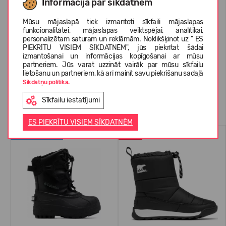
Informācija par sīkdatnēm
Mūsu mājaslapā tiek izmantoti sīkfaili mājaslapas
PAR COLUMBIA
funkcionalitātei, mājaslapas veiktspējai, analītikai,
personalizētam saturam un reklāmām. Noklikšķinot uz " ES
PIEKRĪTU VISIEM SĪKDATNĒM", jūs piekrītat šādai
izmantošanai un informācijas kopīgošanai ar mūsu
KLIENTU ATSAUKSMES (0)
partneriem. Jūs varat uzzināt vairāk par mūsu sīkfailu
lietošanu un partneriem, kā arī mainīt savu piekrišanu sadaļā
Sīkdatņu politika.
Sīkfailu iestatījumi
Līdzīgas preces
ES PIEKRĪTU VISIEM SĪKDATNĒM
WATERPROOF
-17%