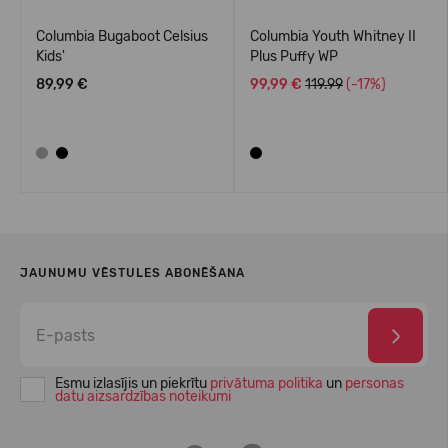
Columbia Bugaboot Celsius
Columbia Youth Whitney II
Kids'
Plus Puffy WP
89,99 €
99,99 €
119.99
(-17%)
JAUNUMU VĒSTULES ABONĒŠANA
Esmu izlasījis un piekrītu
privātuma politika
un
personas
datu aizsardzības noteikumi