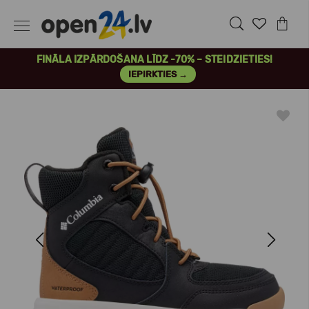
FINĀLA IZPĀRDOŠANA LĪDZ -70% – STEIDZIETIES!
IEPIRKTIES →
Previous
Next