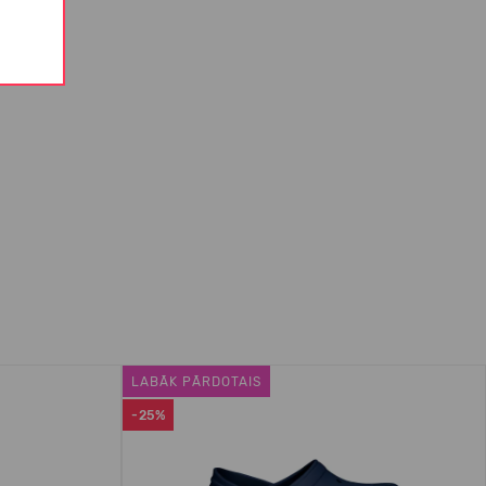
LABĀK PĀRDOTAIS
-25%