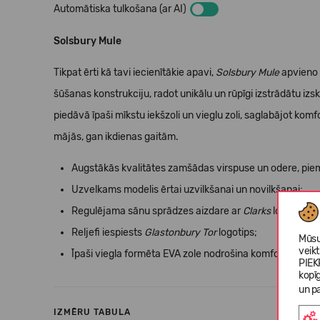
Automātiska tulkošana (ar AI)
Solsbury Mule
Tikpat ērti kā tavi iecienītākie apavi,
Solsbury Mule
apvieno 
šūšanas konstrukciju, radot unikālu un rūpīgi izstrādātu iz
piedāvā īpaši mīkstu iekšzoli un vieglu zoli, saglabājot komfo
mājās, gan ikdienas gaitām.
Augstākās kvalitātes zamšādas virspuse un odere, pi
Uzvelkams modelis ērtai uzvilkšanai un novilkšanai;
Regulējama sānu sprādzes aizdare ar
Clarks
logotipu n
Reljefi iespiests
Glastonbury Tor
logotips;
Mūsu
veik
Īpaši viegla formēta EVA zole nodrošina komfortu visa
PIEK
kopī
un pa
IZMĒRU TABULA