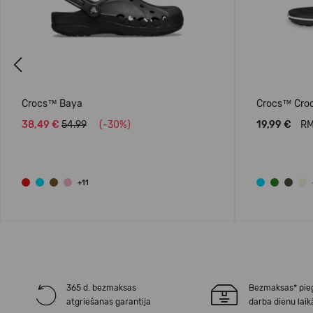
Previous
Crocs™ Baya
Crocs™ Croc
38,49 €
54.99
(-30%)
19,99 €
RM
+11
365 d. bezmaksas
Bezmaksas* pie
atgriešanas garantija
darba dienu laik