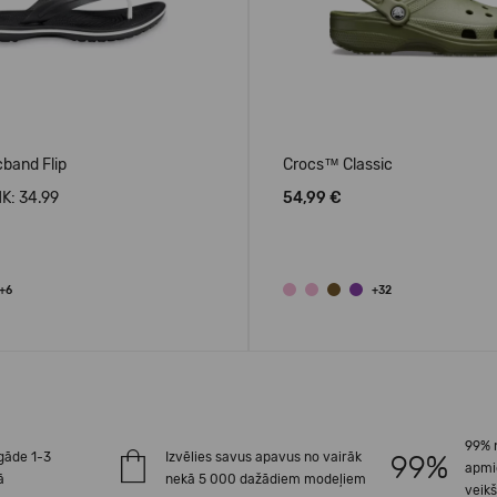
band Flip
Crocs™ Classic
K: 34.99
54,99 €
+6
+32
99% 
gāde 1-3
Izvēlies savus apavus no vairāk
apmi
ā
nekā 5 000 dažādiem modeļiem
veik