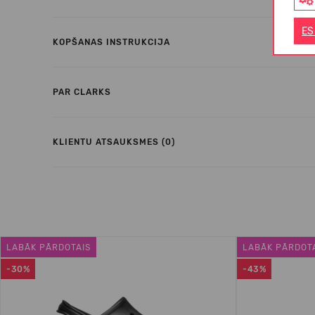
ES
KOPŠANAS INSTRUKCIJA
PAR CLARKS
KLIENTU ATSAUKSMES (0)
LABĀK PĀRDOTAIS
LABĀK PĀRDOT
-30%
-43%