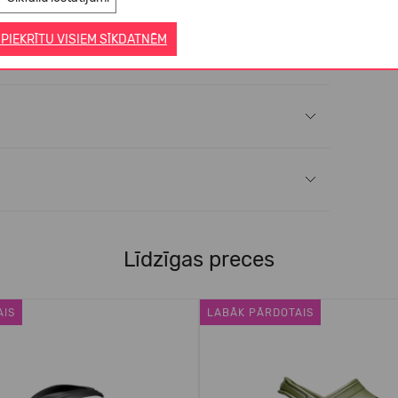
 PIEKRĪTU VISIEM SĪKDATNĒM
Līdzīgas preces
AIS
LABĀK PĀRDOTAIS