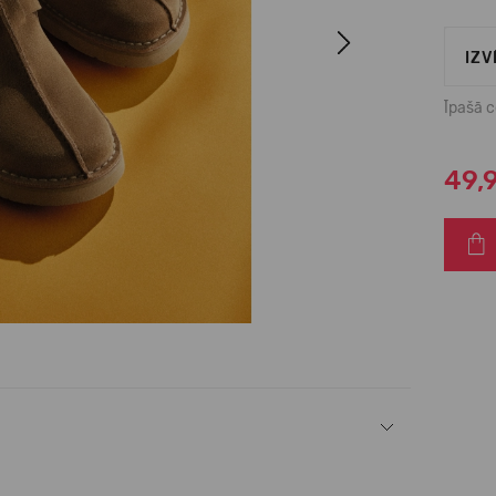
Next
IZV
Īpašā 
49,