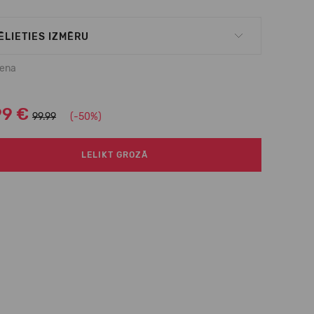
ĒLIETIES IZMĒRU
cena
99 €
99.99
(-50%)
LELIKT GROZĀ