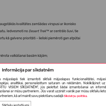
augstākās kvalitātes zamšādas virspusi ar ikonisko
skatu. Iedvesmoti no
Desert Trek™
ar centrālo šuvi, tie
rtu kā galveno prioritāti – lieliski piemēroti gan atpūtai
emērota valkāšanai basām kājām;
Informācija par sīkdatnēm
odrošina drošu un pielāgotu piegulšanu;
 mājaslapā tiek izmantoti sīkfaili mājaslapas funkcionalitātei, mājas
tspējai, analītikai, personalizētam saturam un reklāmām. Noklikšķinot uz
s dienas garumā.
RĪTU VISIEM SĪKDATNĒM", jūs piekrītat šādai izmantošanai un informā
gošanai ar mūsu partneriem. Jūs varat uzzināt vairāk par mūsu sīkfailu liet
rtneriem, kā arī mainīt savu piekrišanu sadaļā
Sīkdatņu politika.
Sīkfailu iestatījumi