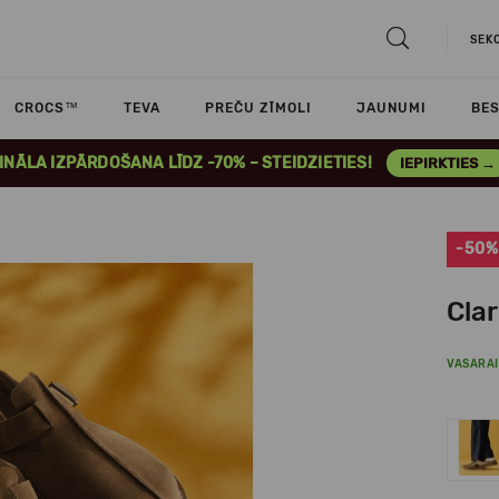
SEK
CROCS™
TEVA
PREČU ZĪMOLI
JAUNUMI
BES
INĀLA IZPĀRDOŠANA LĪDZ -70% – STEIDZIETIES!
IEPIRKTIES →
-50%
Cla
VASARAI