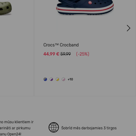
Next
Crocs™ Crocband
44,99 €
59.99
(-25%)
+10
no mūsu klientiem ir
erināti ar pirkumu
Šobrīd mēs darbojamies 3 tirgos
šanu Open24!