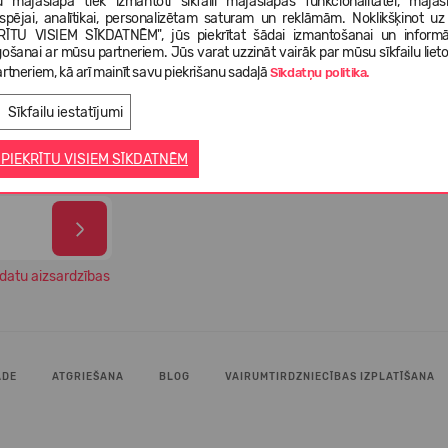
 mājaslapā tiek izmantoti sīkfaili mājaslapas funkcionalitātei, mājas
tspējai, analītikai, personalizētam saturam un reklāmām. Noklikšķinot uz
RĪTU VISIEM SĪKDATNĒM", jūs piekrītat šādai izmantošanai un informā
gošanai ar mūsu partneriem. Jūs varat uzzināt vairāk par mūsu sīkfailu liet
99% 
gāde 1-3
rtneriem, kā arī mainīt savu piekrišanu sadaļā
Izvēlies savus apavus no vairāk
Sīkdatņu politika.
apmi
ā
nekā 5 000 dažādiem modeļiem
veik
Sīkfailu iestatījumi
 PIEKRĪTU VISIEM SĪKDATNĒM
datu aizsardzības
ĀDE
ATGRIEŠANA
BLOG
VAIRUMTIRDZNIECĪBAS IZPLATĪŠANA