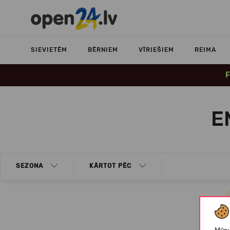
SIEVIETĒM
BĒRNIEM
VĪRIEŠIEM
REIMA
F
E
SEZONA
KĀRTOT PĒC