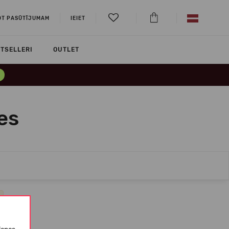
OT PASŪTĪJUMAM
IEIET
TSELLERI
OUTLET
es