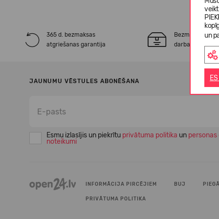
Mūsu
veik
PIEK
kopī
365 d. bezmaksas
Bezmaksas* pie
un pa
atgriešanas garantija
darba dienu laik
ES
JAUNUMU VĒSTULES ABONĒŠANA
Esmu izlasījis un piekrītu
privātuma politika
un
personas 
noteikumi
INFORMĀCIJA PIRCĒJIEM
BUJ
PIEG
PRIVĀTUMA POLITIKA