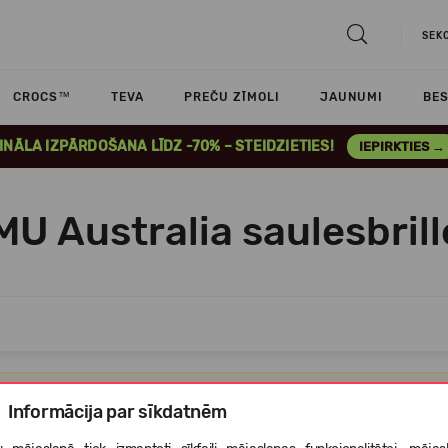
SEK
CROCS™
TEVA
PREČU ZĪMOLI
JAUNUMI
BES
INĀLA IZPĀRDOŠANA LĪDZ -70% – STEIDZIETIES!
IEPIRKTIES →
MU Australia saulesbrill
Atvainojiet,bet šajā kategorijā nav nevienas preces,ko Jums parādīt
Informācija par sīkdatnēm