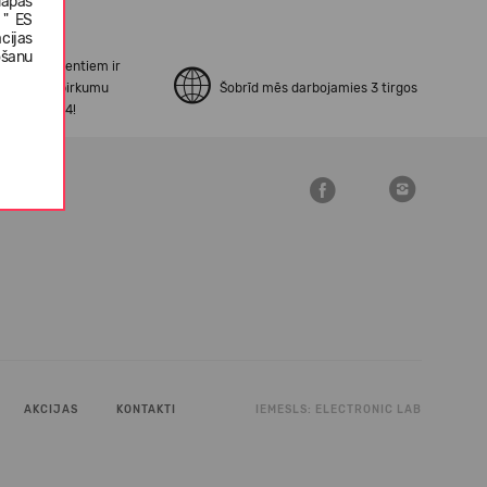
lapas
 " ES
cijas
ošanu
no mūsu klientiem ir
erināti ar pirkumu
Šobrīd mēs darbojamies 3 tirgos
šanu Open24!
AKCIJAS
KONTAKTI
IEMESLS:
ELECTRONIC LAB