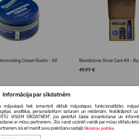
Renovating Cream Rustic - 50
Blundstone Shoe Care Kit - Ru
49,99 €
Informācija par sīkdatnēm
 mājaslapā tiek izmantoti sīkfaili mājaslapas funkcionalitātei, mājas
tspējai, analītikai, personalizētam saturam un reklāmām. Noklikšķinot uz
RĪTU VISIEM SĪKDATNĒM", jūs piekrītat šādai izmantošanai un informā
gošanai ar mūsu partneriem. Jūs varat uzzināt vairāk par mūsu sīkfailu liet
rtneriem, kā arī mainīt savu piekrišanu sadaļā
Sīkdatņu politika.