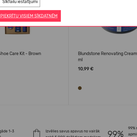
Sīkfailu iestatījumi
 PIEKRĪTU VISIEM SĪKDATNĒM
hoe Care Kit - Brown
Blundstone Renovating Cream
ml
10,99 €
99% 
gāde 1-3
Izvēlies savus apavus no vairāk
apmi