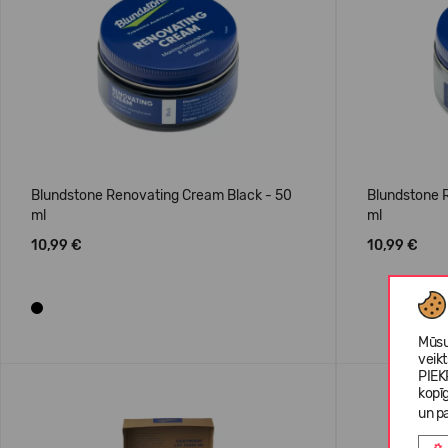
Blundstone Renovating Cream Black - 50
Blundstone 
ml
ml
10,99 €
10,99 €
Mūsu
veik
PIEK
kopī
un pa