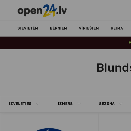
SIEVIETĒM
BĒRNIEM
VĪRIEŠIEM
REIMA
F
Blund
IZVĒLĒTIES
IZMĒRS
SEZONA