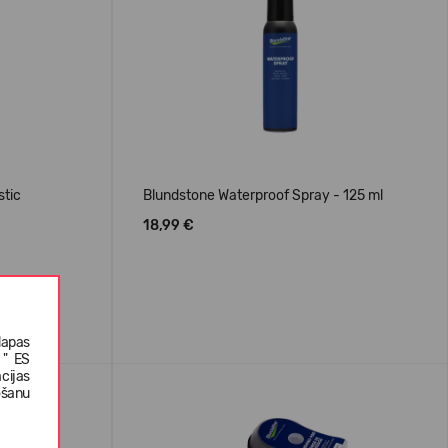
stic
Blundstone Waterproof Spray - 125 ml
18,99 €
lapas
 " ES
cijas
ošanu