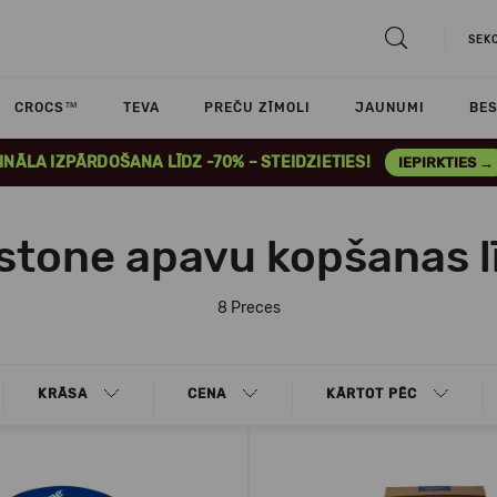
SEK
CROCS™
TEVA
PREČU ZĪMOLI
JAUNUMI
BES
INĀLA IZPĀRDOŠANA LĪDZ -70% – STEIDZIETIES!
IEPIRKTIES →
stone apavu kopšanas lī
8 Preces
KRĀSA
CENA
KĀRTOT PĒC