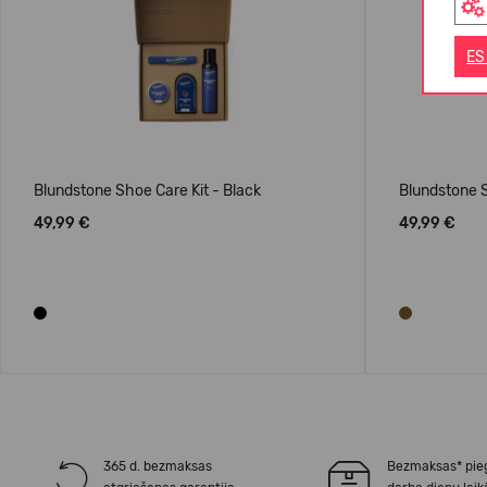
ES
Blundstone Shoe Care Kit - Black
Blundstone S
49,99 €
49,99 €
365 d. bezmaksas
Bezmaksas* pie