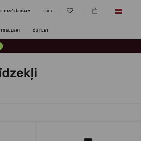
OT PASŪTĪJUMAM
IEIET
TSELLERI
OUTLET
dzekļi