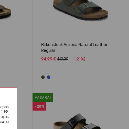
Birkenstock Arizona Natural Leather
Regular
94,99 €
119.99
(-21%)
VASARAI
lapas
-20%
 " ES
cijas
ošanu