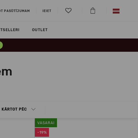
OT PASŪTĪJUMAM
IEIET
TSELLERI
OUTLET
iem
KĀRTOT PĒC
VASARAI
-19%