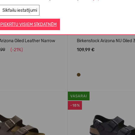
Sīkfailu iestatījumi
 PIEKRĪTU VISIEM SĪKDATNĒM
Arizona Oiled Leather Narrow
Birkenstock Arizona NU Oiled
.99
(-21%)
109,99 €
VASARAI
-18%