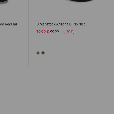
bed Regular
Birkenstock Arizona BF 151183
79,99 €
99.99
(-20%)