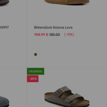
024997
Birkenstock Arizona Leve
104,99 €
130.00
(-19%)
VASARAI
-20%