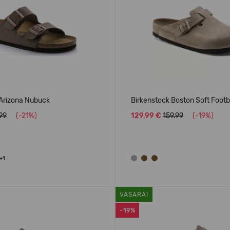
 Arizona Nubuck
Birkenstock Boston Soft Foot
.99
(-21%)
129,99 €
159.99
(-19%)
+1
VASARAI
-19%