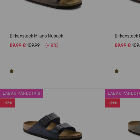
Birkenstock Milano Nubuck
Birkenstock
89,99 €
109.99
(-18%)
89,99 €
109
LABĀK PĀRDOTAIS
LABĀK PĀRDOT
-17%
-21%