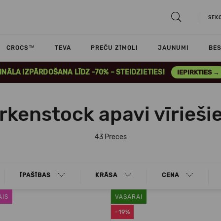
SEK
CROCS™
TEVA
PREČU ZĪMOLI
JAUNUMI
BES
INĀLA IZPĀRDOŠANA LĪDZ -70% – STEIDZIETIES!
IEPIRKTIES →
rkenstock apavi vīrieš
43 Preces
ĪPAŠĪBAS
KRĀSA
CENA
AIS
VASARAI
-19%