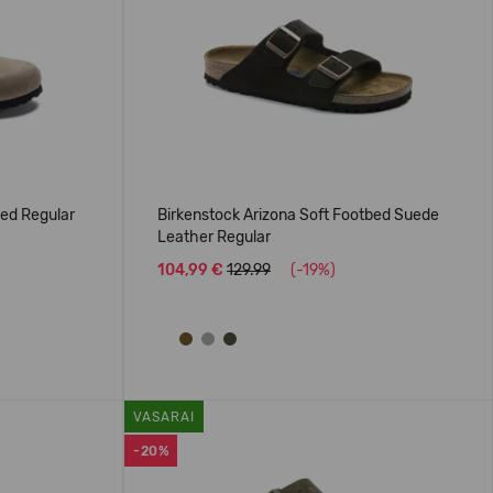
bed Regular
Birkenstock Arizona Soft Footbed Suede
Leather Regular
104,99 €
129.99
(-19%)
VASARAI
-20%