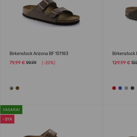
Birkenstock Arizona BF 151183
Birkenstock
79,99 €
99.99
(-20%)
129,99 €
15
VASARAI
-21%