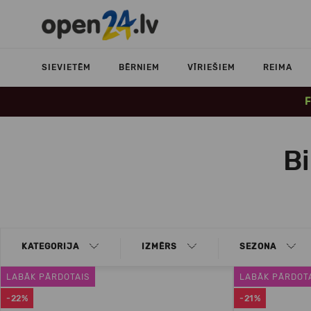
SIEVIETĒM
BĒRNIEM
VĪRIEŠIEM
REIMA
F
Bi
KATEGORIJA
IZMĒRS
SEZONA
LABĀK PĀRDOTAIS
LABĀK PĀRDOT
-22%
-21%