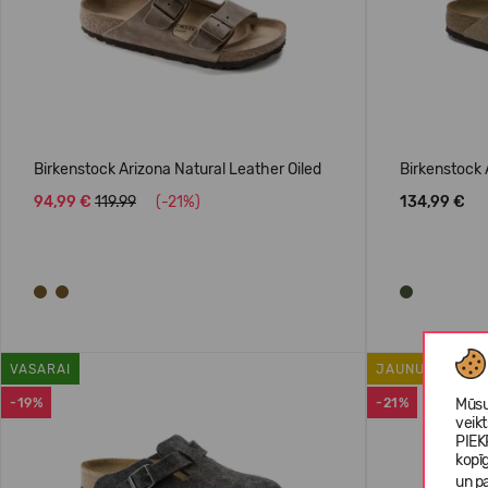
Birkenstock Arizona Natural Leather Oiled
Birkenstock
94,99 €
119.99
(-21%)
134,99 €
VASARAI
JAUNUMS
-19%
-21%
Mūsu
veik
PIEK
kopī
un pa