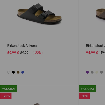
Birkenstock Arizona
Birkenstock
69,99 €
89.99
(-22%)
94,99 €
119
VASARAI
VASARAI
-20%
-19%