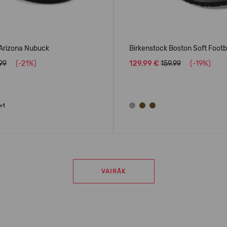
 Arizona Nubuck
Birkenstock Boston Soft Foot
.99
(-21%)
129,99 €
159.99
(-19%)
+1
VAIRĀK