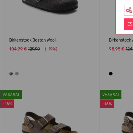
ES
Birkenstock Boston Wool
Birkenstock 
104,99 €
129.99
(-19%)
98,95 €
124
VASARAI
VASARAI
-18%
-18%