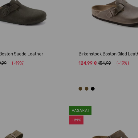
 Boston Suede Leather
Birkenstock Boston Oiled Leat
9.99
(-19%)
124,99 €
154.99
(-19%)
VASARAI
-21%