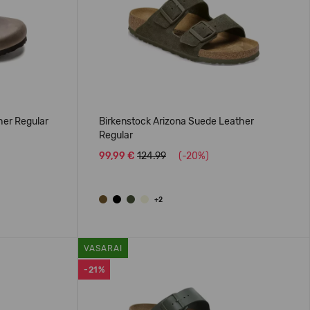
her Regular
Birkenstock Arizona Suede Leather
Regular
99,99 €
124.99
(-20%)
+2
VASARAI
-21%