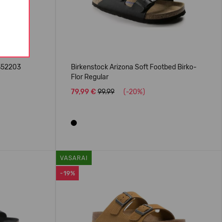
 352203
Birkenstock Arizona Soft Footbed Birko-
Flor Regular
79,99 €
99.99
(-20%)
VASARAI
-19%