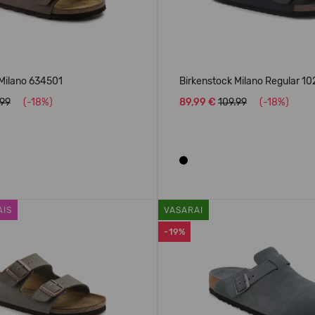
 Milano 634501
Birkenstock Milano Regular 1
.99
(-18%)
89,99 €
109.99
(-18%)
AIS
VASARAI
-19%