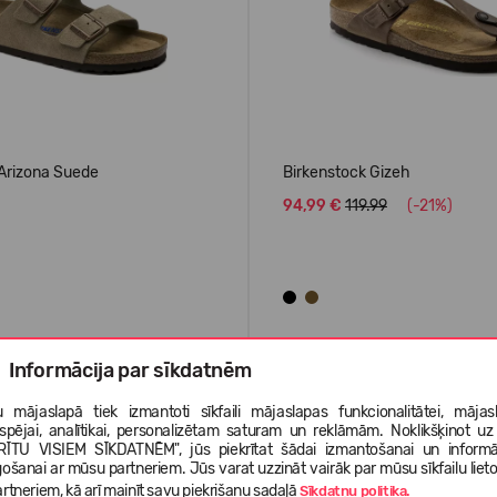
 Arizona Suede
Birkenstock Gizeh
94,99 €
119.99
(-21%)
Informācija par sīkdatnēm
 mājaslapā tiek izmantoti sīkfaili mājaslapas funkcionalitātei, mājas
tspējai, analītikai, personalizētam saturam un reklāmām. Noklikšķinot uz
RĪTU VISIEM SĪKDATNĒM", jūs piekrītat šādai izmantošanai un informā
gošanai ar mūsu partneriem. Jūs varat uzzināt vairāk par mūsu sīkfailu liet
rtneriem, kā arī mainīt savu piekrišanu sadaļā
Sīkdatņu politika.