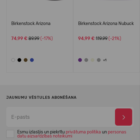
Birkenstock Arizona
Birkenstock Arizona Nubuck
74,99 €
89.99
(-17%)
94,99 €
119.99
(-21%)
+1
JAUNUMU VĒSTULES ABONĒŠANA
Esmu izlasījis un piekrītu
privātuma politika
un
personas
datu aizsardzības noteikumi