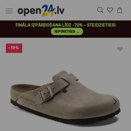
FINĀLA IZPĀRDOŠANA LĪDZ -70% – STEIDZIETIES!
IEPIRKTIES →
-19%
Previous
Next