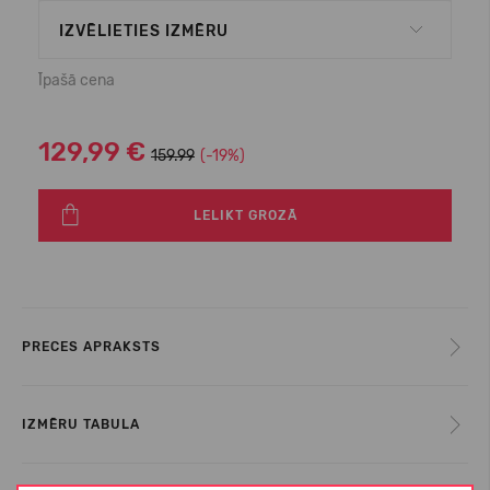
IZVĒLIETIES IZMĒRU
Īpašā cena
129,99 €
159.99
(-19%)
LELIKT GROZĀ
PRECES APRAKSTS
IZMĒRU TABULA