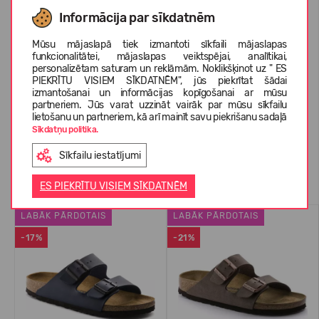
KOPŠANAS INSTRUKCIJA
Informācija par sīkdatnēm
Mūsu mājaslapā tiek izmantoti sīkfaili mājaslapas
funkcionalitātei, mājaslapas veiktspējai, analītikai,
PAR BIRKENSTOCK
personalizētam saturam un reklāmām. Noklikšķinot uz " ES
PIEKRĪTU VISIEM SĪKDATNĒM", jūs piekrītat šādai
izmantošanai un informācijas kopīgošanai ar mūsu
partneriem. Jūs varat uzzināt vairāk par mūsu sīkfailu
KLIENTU ATSAUKSMES (0)
lietošanu un partneriem, kā arī mainīt savu piekrišanu sadaļā
Sīkdatņu politika.
Sīkfailu iestatījumi
Līdzīgas preces
ES PIEKRĪTU VISIEM SĪKDATNĒM
LABĀK PĀRDOTAIS
LABĀK PĀRDOTAIS
-17%
-21%