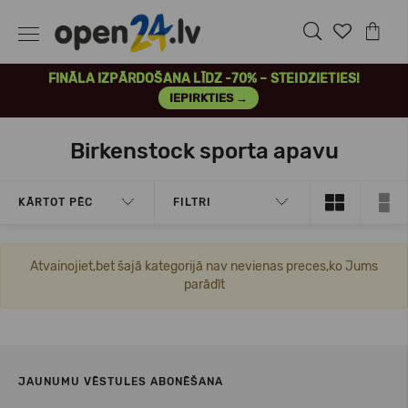
FINĀLA IZPĀRDOŠANA LĪDZ -70% – STEIDZIETIES!
IEPIRKTIES →
Birkenstock sporta apavu
KĀRTOT PĒC
FILTRI
Atvainojiet,bet šajā kategorijā nav nevienas preces,ko Jums
parādīt
JAUNUMU VĒSTULES ABONĒŠANA