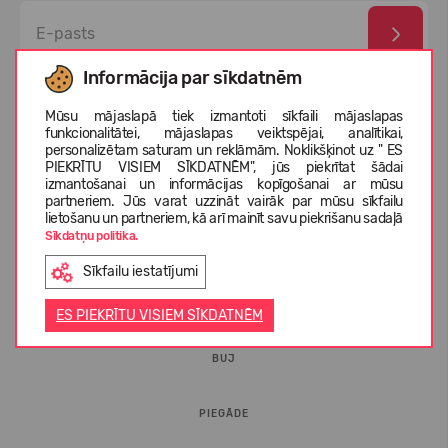
Informācija par sīkdatnēm
Esmu izlasījis un piekrītu
privātuma politika
un
personas
datu aizsardzības noteikumi
Mūsu mājaslapā tiek izmantoti sīkfaili mājaslapas
funkcionalitātei, mājaslapas veiktspējai, analītikai,
personalizētam saturam un reklāmām. Noklikšķinot uz " ES
PIEKRĪTU VISIEM SĪKDATNĒM", jūs piekrītat šādai
izmantošanai un informācijas kopīgošanai ar mūsu
partneriem. Jūs varat uzzināt vairāk par mūsu sīkfailu
lietošanu un partneriem, kā arī mainīt savu piekrišanu sadaļā
Sīkdatņu politika.
Sīkfailu iestatījumi
INFORMĀCIJA PIRCĒJIEM
ES PIEKRĪTU VISIEM SĪKDATNĒM
BUJ
PIEGĀDE