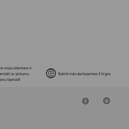
no mūsu klientiem ir
erināti ar pirkumu
Šobrīd mēs darbojamies 3 tirgos
šanu Open24!