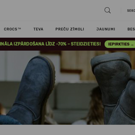
SEK
CROCS™
TEVA
PREČU ZĪMOLI
JAUNUMI
BES
INĀLA IZPĀRDOŠANA LĪDZ -70% – STEIDZIETIES!
IEPIRKTIES →