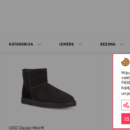
KATEGORIJA
IZMĒRS
SEZONA
Mūsu
veik
PIEK
kopī
un pa
ES
UGG Classic Mini M