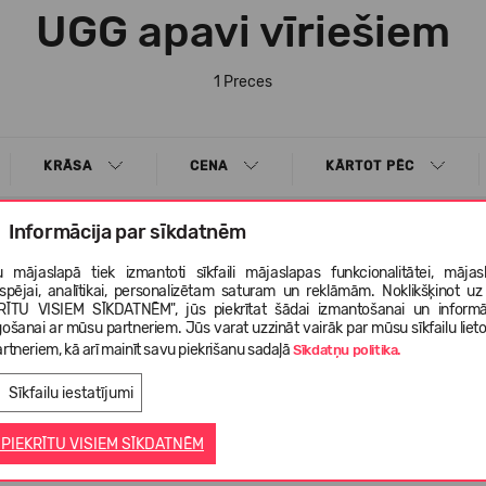
UGG apavi vīriešiem
1 Preces
KRĀSA
CENA
KĀRTOT PĒC
Informācija par sīkdatnēm
 mājaslapā tiek izmantoti sīkfaili mājaslapas funkcionalitātei, mājas
tspējai, analītikai, personalizētam saturam un reklāmām. Noklikšķinot uz
RĪTU VISIEM SĪKDATNĒM", jūs piekrītat šādai izmantošanai un informā
gošanai ar mūsu partneriem. Jūs varat uzzināt vairāk par mūsu sīkfailu liet
rtneriem, kā arī mainīt savu piekrišanu sadaļā
Sīkdatņu politika.
Sīkfailu iestatījumi
 PIEKRĪTU VISIEM SĪKDATNĒM