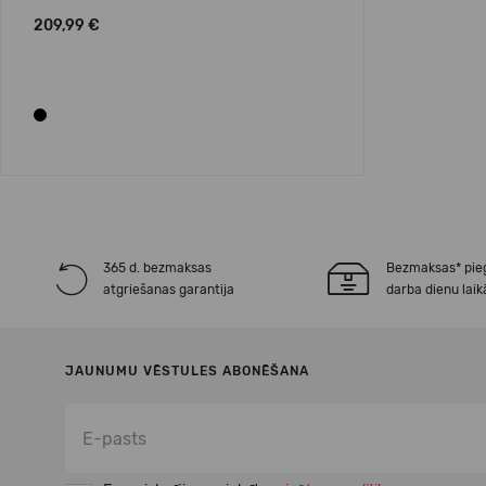
209,99 €
365 d. bezmaksas
Bezmaksas* pie
atgriešanas garantija
darba dienu laik
JAUNUMU VĒSTULES ABONĒŠANA