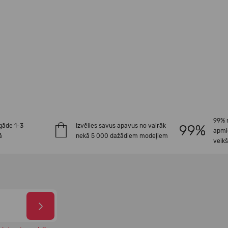
99% 
gāde 1-3
Izvēlies savus apavus no vairāk
apmi
ā
nekā 5 000 dažādiem modeļiem
veik