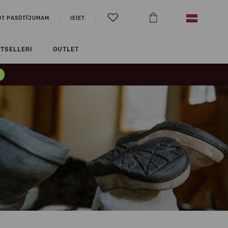
OT PASŪTĪJUMAM
IEIET
TSELLERI
OUTLET