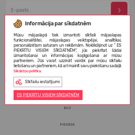
Informācija par sīkdatnēm
Esmu izlasījis un piekrītu
privātuma politika
un
personas
datu aizsardzības noteikumi
Mūsu mājaslapā tiek izmantoti sīkfaili mājaslapas
funkcionalitātei, mājaslapas veiktspējai, analītikai,
personalizētam saturam un reklāmām. Noklikšķinot uz " ES
PIEKRĪTU VISIEM SĪKDATNĒM", jūs piekrītat šādai
izmantošanai un informācijas kopīgošanai ar mūsu
partneriem. Jūs varat uzzināt vairāk par mūsu sīkfailu
lietošanu un partneriem, kā arī mainīt savu piekrišanu sadaļā
Sīkdatņu politika.
Sīkfailu iestatījumi
INFORMĀCIJA PIRCĒJIEM
ES PIEKRĪTU VISIEM SĪKDATNĒM
BUJ
PIEGĀDE