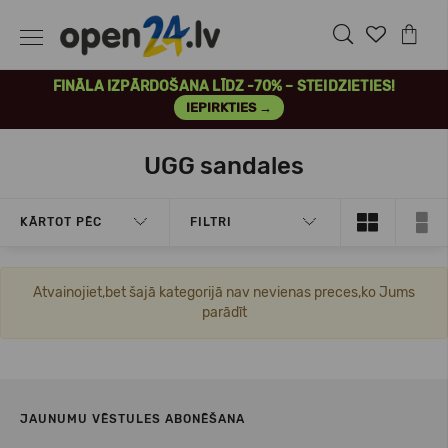
FINĀLA IZPĀRDOŠANA LĪDZ -70% – STEIDZIETIES!
IEPIRKTIES →
UGG sandales
KĀRTOT PĒC
FILTRI
Atvainojiet,bet šajā kategorijā nav nevienas preces,ko Jums
parādīt
JAUNUMU VĒSTULES ABONĒŠANA