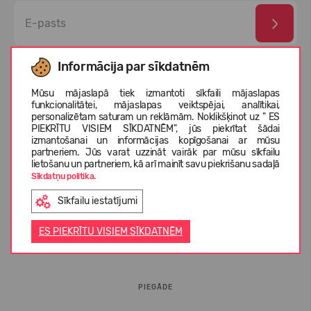
Esmu izlasījis un piekrītu
privātuma politika
un
personas
Informācija par sīkdatnēm
datu aizsardzības noteikumi
Mūsu mājaslapā tiek izmantoti sīkfaili mājaslapas
funkcionalitātei, mājaslapas veiktspējai, analītikai,
personalizētam saturam un reklāmām. Noklikšķinot uz " ES
PIEKRĪTU VISIEM SĪKDATNĒM", jūs piekrītat šādai
izmantošanai un informācijas kopīgošanai ar mūsu
partneriem. Jūs varat uzzināt vairāk par mūsu sīkfailu
lietošanu un partneriem, kā arī mainīt savu piekrišanu sadaļā
Sīkdatņu politika.
Sīkfailu iestatījumi
INFORMĀCIJA PIRCĒJIEM
ES PIEKRĪTU VISIEM SĪKDATNĒM
BUJ
PIEGĀDE