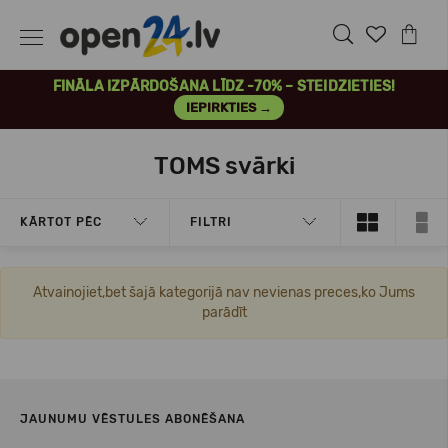
FINĀLA IZPĀRDOŠANA LĪDZ -70% – STEIDZIETIES!
IEPIRKTIES →
TOMS svārki
KĀRTOT PĒC
FILTRI
Atvainojiet,bet šajā kategorijā nav nevienas preces,ko Jums
parādīt
JAUNUMU VĒSTULES ABONĒŠANA