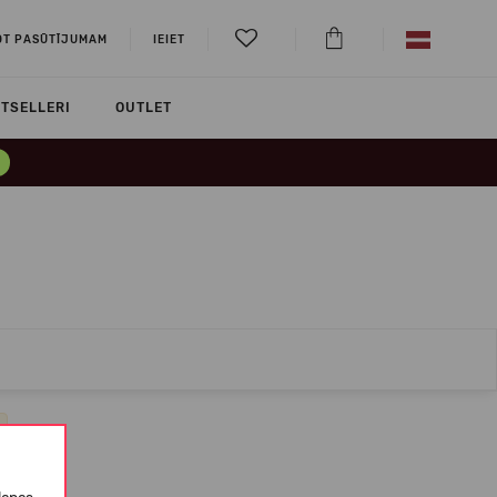
OT PASŪTĪJUMAM
IEIET
TSELLERI
OUTLET