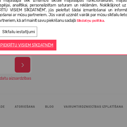
 mājaslapā tiek izmantoti sīkfaili mājaslapas funkcionalitātei, mājas
tspējai, analītikai, personalizētam saturam un reklāmām. Noklikšķinot uz
RĪTU VISIEM SĪKDATNĒM", jūs piekrītat šādai izmantošanai un informā
gošanai ar mūsu partneriem. Jūs varat uzzināt vairāk par mūsu sīkfailu liet
99% 
gāde 1-3
rtneriem, kā arī mainīt savu piekrišanu sadaļā
Izvēlies savus apavus no vairāk
Sīkdatņu politika.
apmi
ā
nekā 5 000 dažādiem modeļiem
veik
Sīkfailu iestatījumi
 PIEKRĪTU VISIEM SĪKDATNĒM
datu aizsardzības
ĀDE
ATGRIEŠANA
BLOG
VAIRUMTIRDZNIECĪBAS IZPLATĪŠANA