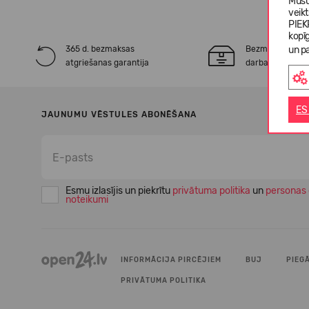
Mūsu
veik
PIEK
kopī
365 d. bezmaksas
Bezmaksas* pie
un pa
atgriešanas garantija
darba dienu laik
ES
JAUNUMU VĒSTULES ABONĒŠANA
Esmu izlasījis un piekrītu
privātuma politika
un
personas 
noteikumi
INFORMĀCIJA PIRCĒJIEM
BUJ
PIEG
PRIVĀTUMA POLITIKA