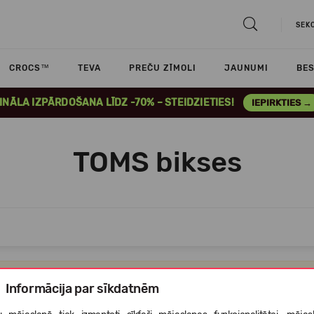
SEK
CROCS™
TEVA
PREČU ZĪMOLI
JAUNUMI
BES
INĀLA IZPĀRDOŠANA LĪDZ -70% – STEIDZIETIES!
IEPIRKTIES →
TOMS bikses
Atvainojiet,bet šajā kategorijā nav nevienas preces,ko Jums parādīt
Informācija par sīkdatnēm