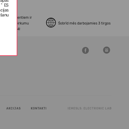
lapas
 " ES
cijas
ošanu
no mūsu klientiem ir
erināti ar pirkumu
Šobrīd mēs darbojamies 3 tirgos
šanu Open24!
AKCIJAS
KONTAKTI
IEMESLS:
ELECTRONIC LAB