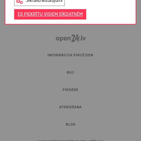
Sīkfailu iestatījumi
ES PIEKRĪTU VISIEM SĪKDATNĒM
INFORMĀCIJA PIRCĒJIEM
BUJ
PIEGĀDE
ATGRIEŠANA
BLOG