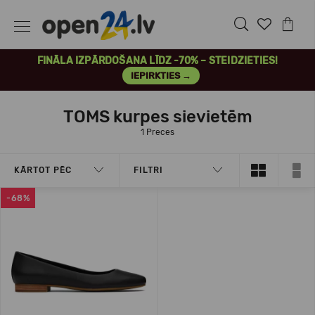
FINĀLA IZPĀRDOŠANA LĪDZ -70% – STEIDZIETIES!
IEPIRKTIES →
TOMS kurpes sievietēm
1 Preces
KĀRTOT PĒC
FILTRI
-68%