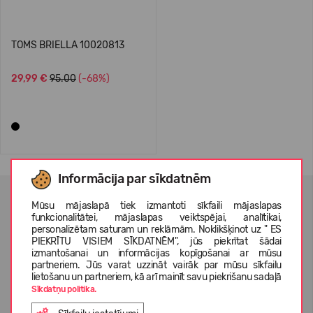
TOMS BRIELLA 10020813
29,99 €
95.00
(-68%)
Informācija par sīkdatnēm
JAUNUMU VĒSTULES ABONĒŠANA
Mūsu mājaslapā tiek izmantoti sīkfaili mājaslapas
funkcionalitātei, mājaslapas veiktspējai, analītikai,
personalizētam saturam un reklāmām. Noklikšķinot uz " ES
PIEKRĪTU VISIEM SĪKDATNĒM", jūs piekrītat šādai
izmantošanai un informācijas kopīgošanai ar mūsu
partneriem. Jūs varat uzzināt vairāk par mūsu sīkfailu
lietošanu un partneriem, kā arī mainīt savu piekrišanu sadaļā
Esmu izlasījis un piekrītu
privātuma politika
un
personas
datu aizsardzības noteikumi
Sīkdatņu politika.