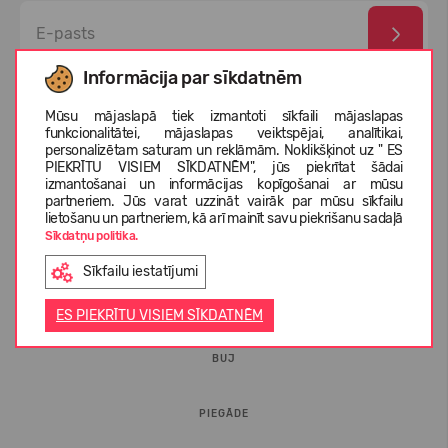
Informācija par sīkdatnēm
Esmu izlasījis un piekrītu
privātuma politika
un
personas
datu aizsardzības noteikumi
Mūsu mājaslapā tiek izmantoti sīkfaili mājaslapas
funkcionalitātei, mājaslapas veiktspējai, analītikai,
personalizētam saturam un reklāmām. Noklikšķinot uz " ES
PIEKRĪTU VISIEM SĪKDATNĒM", jūs piekrītat šādai
izmantošanai un informācijas kopīgošanai ar mūsu
partneriem. Jūs varat uzzināt vairāk par mūsu sīkfailu
lietošanu un partneriem, kā arī mainīt savu piekrišanu sadaļā
Sīkdatņu politika.
Sīkfailu iestatījumi
INFORMĀCIJA PIRCĒJIEM
ES PIEKRĪTU VISIEM SĪKDATNĒM
BUJ
PIEGĀDE