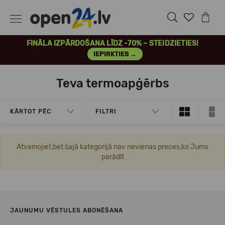
FINĀLA IZPĀRDOŠANA LĪDZ -70% – STEIDZIETIES!
IEPIRKTIES →
Teva termoapģērbs
KĀRTOT PĒC
FILTRI
Atvainojiet,bet šajā kategorijā nav nevienas preces,ko Jums
parādīt
JAUNUMU VĒSTULES ABONĒŠANA