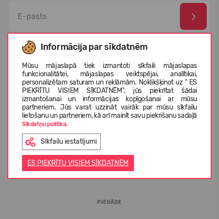
Esmu izlasījis un piekrītu
privātuma politika
un
personas
Informācija par sīkdatnēm
datu aizsardzības noteikumi
Mūsu mājaslapā tiek izmantoti sīkfaili mājaslapas
funkcionalitātei, mājaslapas veiktspējai, analītikai,
personalizētam saturam un reklāmām. Noklikšķinot uz " ES
PIEKRĪTU VISIEM SĪKDATNĒM", jūs piekrītat šādai
izmantošanai un informācijas kopīgošanai ar mūsu
partneriem. Jūs varat uzzināt vairāk par mūsu sīkfailu
lietošanu un partneriem, kā arī mainīt savu piekrišanu sadaļā
Sīkdatņu politika.
Sīkfailu iestatījumi
INFORMĀCIJA PIRCĒJIEM
ES PIEKRĪTU VISIEM SĪKDATNĒM
BUJ
PIEGĀDE