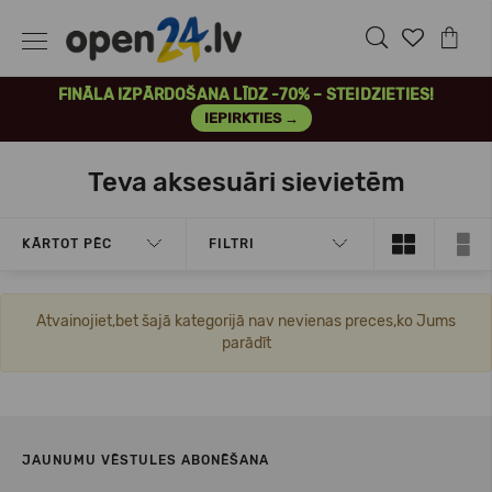
FINĀLA IZPĀRDOŠANA LĪDZ -70% – STEIDZIETIES!
IEPIRKTIES →
Teva aksesuāri sievietēm
KĀRTOT PĒC
FILTRI
Atvainojiet,bet šajā kategorijā nav nevienas preces,ko Jums
parādīt
JAUNUMU VĒSTULES ABONĒŠANA