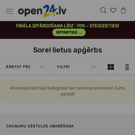
FINĀLA IZPĀRDOŠANA LĪDZ -70% – STEIDZIETIES!
IEPIRKTIES →
Sorel lietus apģērbs
KĀRTOT PĒC
FILTRI
Atvainojiet,bet šajā kategorijā nav nevienas preces,ko Jums
parādīt
JAUNUMU VĒSTULES ABONĒŠANA