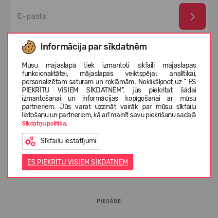
Esmu izlasījis un piekrītu
privātuma politika
un
personas
Informācija par sīkdatnēm
datu aizsardzības noteikumi
Mūsu mājaslapā tiek izmantoti sīkfaili mājaslapas
funkcionalitātei, mājaslapas veiktspējai, analītikai,
personalizētam saturam un reklāmām. Noklikšķinot uz " ES
PIEKRĪTU VISIEM SĪKDATNĒM", jūs piekrītat šādai
izmantošanai un informācijas kopīgošanai ar mūsu
partneriem. Jūs varat uzzināt vairāk par mūsu sīkfailu
lietošanu un partneriem, kā arī mainīt savu piekrišanu sadaļā
Sīkdatņu politika.
Sīkfailu iestatījumi
INFORMĀCIJA PIRCĒJIEM
ES PIEKRĪTU VISIEM SĪKDATNĒM
BUJ
PIEGĀDE