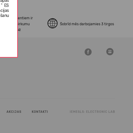
lapas
 " ES
cijas
ošanu
no mūsu klientiem ir
erināti ar pirkumu
Šobrīd mēs darbojamies 3 tirgos
šanu Open24!
AKCIJAS
KONTAKTI
IEMESLS:
ELECTRONIC LAB