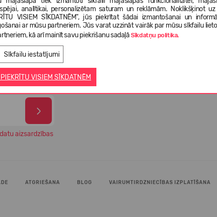
 mājaslapā tiek izmantoti sīkfaili mājaslapas funkcionalitātei, mājas
tspējai, analītikai, personalizētam saturam un reklāmām. Noklikšķinot uz
RĪTU VISIEM SĪKDATNĒM", jūs piekrītat šādai izmantošanai un informā
gošanai ar mūsu partneriem. Jūs varat uzzināt vairāk par mūsu sīkfailu liet
99% 
gāde 1-3
rtneriem, kā arī mainīt savu piekrišanu sadaļā
Izvēlies savus apavus no vairāk
Sīkdatņu politika.
apmi
ā
nekā 5 000 dažādiem modeļiem
veik
Sīkfailu iestatījumi
 PIEKRĪTU VISIEM SĪKDATNĒM
datu aizsardzības
ĀDE
ATGRIEŠANA
BLOG
VAIRUMTIRDZNIECĪBAS IZPLATĪŠANA