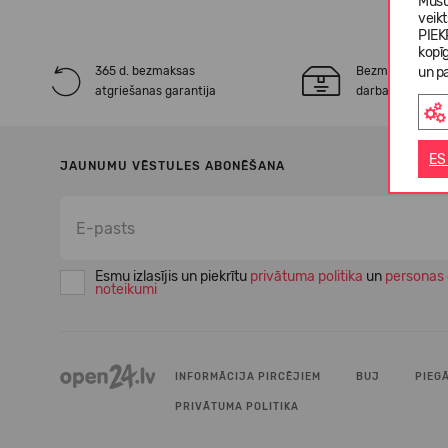
Mūsu
veik
PIEK
kopī
365 d. bezmaksas
Bezmaksas* pie
un pa
atgriešanas garantija
darba dienu laik
ES
JAUNUMU VĒSTULES ABONĒŠANA
Esmu izlasījis un piekrītu
privātuma politika
un
personas 
noteikumi
INFORMĀCIJA PIRCĒJIEM
BUJ
PIEG
PRIVĀTUMA POLITIKA