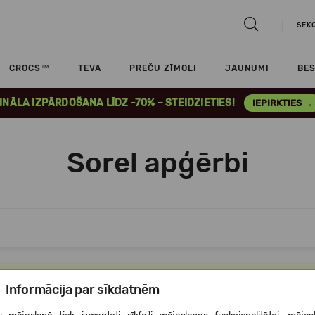
SEK
CROCS™
TEVA
PREČU ZĪMOLI
JAUNUMI
BES
INĀLA IZPĀRDOŠANA LĪDZ -70% – STEIDZIETIES!
IEPIRKTIES →
Sorel apģērbi
Atvainojiet,bet šajā kategorijā nav nevienas preces,ko Jums parādīt
Informācija par sīkdatnēm