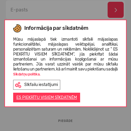
Esmu izlasījis un piekrītu
privātuma politika
un
personas
Informācija par sīkdatnēm
datu aizsardzības noteikumi
Mūsu mājaslapā tiek izmantoti sīkfaili mājaslapas
funkcionalitātei, mājaslapas veiktspējai, analītikai,
personalizētam saturam un reklāmām. Noklikšķinot uz " ES
PIEKRĪTU VISIEM SĪKDATNĒM", jūs piekrītat šādai
izmantošanai un informācijas kopīgošanai ar mūsu
partneriem. Jūs varat uzzināt vairāk par mūsu sīkfailu
lietošanu un partneriem, kā arī mainīt savu piekrišanu sadaļā
Sīkdatņu politika.
Sīkfailu iestatījumi
INFORMĀCIJA PIRCĒJIEM
ES PIEKRĪTU VISIEM SĪKDATNĒM
BUJ
PIEGĀDE