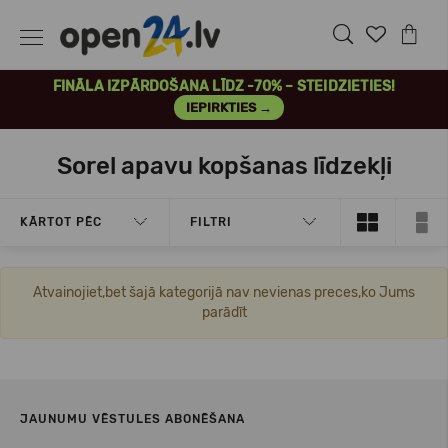
FINĀLA IZPĀRDOŠANA LĪDZ -70% – STEIDZIETIES!
IEPIRKTIES →
Sorel apavu kopšanas līdzekļi
KĀRTOT PĒC
FILTRI
Atvainojiet,bet šajā kategorijā nav nevienas preces,ko Jums
parādīt
JAUNUMU VĒSTULES ABONĒŠANA