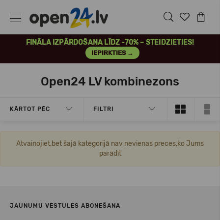
FINĀLA IZPĀRDOŠANA LĪDZ -70% – STEIDZIETIES!
IEPIRKTIES →
Open24 LV kombinezons
KĀRTOT PĒC
FILTRI
Atvainojiet,bet šajā kategorijā nav nevienas preces,ko Jums
parādīt
JAUNUMU VĒSTULES ABONĒŠANA