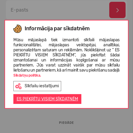
Esmu izlasījis un piekrītu
privātuma politika
un
personas
Informācija par sīkdatnēm
datu aizsardzības noteikumi
Mūsu mājaslapā tiek izmantoti sīkfaili mājaslapas
funkcionalitātei, mājaslapas veiktspējai, analītikai,
personalizētam saturam un reklāmām. Noklikšķinot uz " ES
PIEKRĪTU VISIEM SĪKDATNĒM", jūs piekrītat šādai
izmantošanai un informācijas kopīgošanai ar mūsu
partneriem. Jūs varat uzzināt vairāk par mūsu sīkfailu
lietošanu un partneriem, kā arī mainīt savu piekrišanu sadaļā
Sīkdatņu politika.
Sīkfailu iestatījumi
INFORMĀCIJA PIRCĒJIEM
ES PIEKRĪTU VISIEM SĪKDATNĒM
BUJ
PIEGĀDE