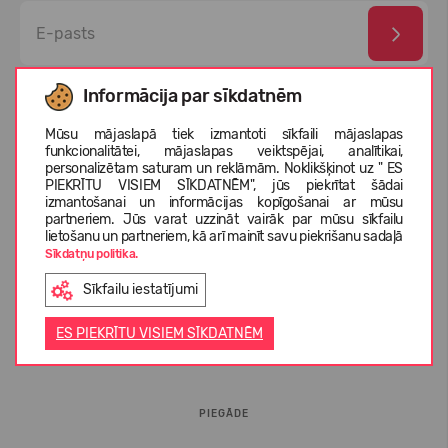
Esmu izlasījis un piekrītu
privātuma politika
un
personas
Informācija par sīkdatnēm
datu aizsardzības noteikumi
Mūsu mājaslapā tiek izmantoti sīkfaili mājaslapas
funkcionalitātei, mājaslapas veiktspējai, analītikai,
personalizētam saturam un reklāmām. Noklikšķinot uz " ES
PIEKRĪTU VISIEM SĪKDATNĒM", jūs piekrītat šādai
izmantošanai un informācijas kopīgošanai ar mūsu
partneriem. Jūs varat uzzināt vairāk par mūsu sīkfailu
lietošanu un partneriem, kā arī mainīt savu piekrišanu sadaļā
Sīkdatņu politika.
Sīkfailu iestatījumi
INFORMĀCIJA PIRCĒJIEM
ES PIEKRĪTU VISIEM SĪKDATNĒM
BUJ
PIEGĀDE