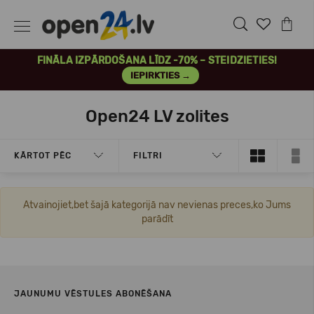
FINĀLA IZPĀRDOŠANA LĪDZ -70% – STEIDZIETIES!
IEPIRKTIES →
Open24 LV zolites
KĀRTOT PĒC
FILTRI
Atvainojiet,bet šajā kategorijā nav nevienas preces,ko Jums
parādīt
JAUNUMU VĒSTULES ABONĒŠANA