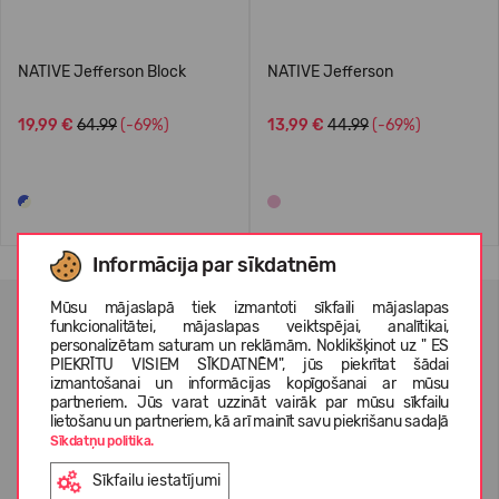
NATIVE Jefferson Block
NATIVE Jefferson
19,99 €
64.99
(-69%)
13,99 €
44.99
(-69%)
Informācija par sīkdatnēm
Mūsu mājaslapā tiek izmantoti sīkfaili mājaslapas
JAUNUMU VĒSTULES ABONĒŠANA
funkcionalitātei, mājaslapas veiktspējai, analītikai,
personalizētam saturam un reklāmām. Noklikšķinot uz " ES
PIEKRĪTU VISIEM SĪKDATNĒM", jūs piekrītat šādai
izmantošanai un informācijas kopīgošanai ar mūsu
partneriem. Jūs varat uzzināt vairāk par mūsu sīkfailu
lietošanu un partneriem, kā arī mainīt savu piekrišanu sadaļā
Sīkdatņu politika.
Esmu izlasījis un piekrītu
privātuma politika
un
personas
datu aizsardzības noteikumi
Sīkfailu iestatījumi