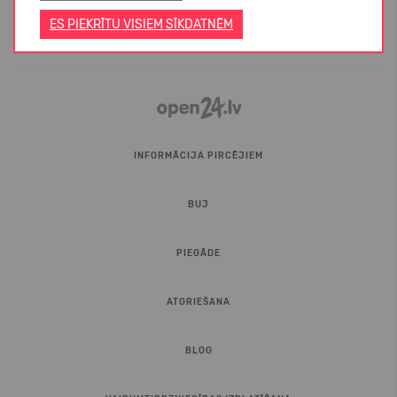
ES PIEKRĪTU VISIEM SĪKDATNĒM
INFORMĀCIJA PIRCĒJIEM
BUJ
PIEGĀDE
ATGRIEŠANA
BLOG