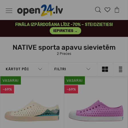
FINĀLA IZPĀRDOŠANA LĪDZ -70% – STEIDZIETIES!
IEPIRKTIES →
NATIVE sporta apavu sievietēm
2 Preces
KĀRTOT PĒC
FILTRI
VASARAI
VASARAI
-69%
-69%