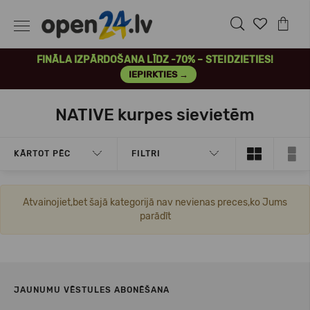
FINĀLA IZPĀRDOŠANA LĪDZ -70% – STEIDZIETIES!
IEPIRKTIES →
NATIVE kurpes sievietēm
KĀRTOT PĒC
FILTRI
Atvainojiet,bet šajā kategorijā nav nevienas preces,ko Jums
parādīt
JAUNUMU VĒSTULES ABONĒŠANA