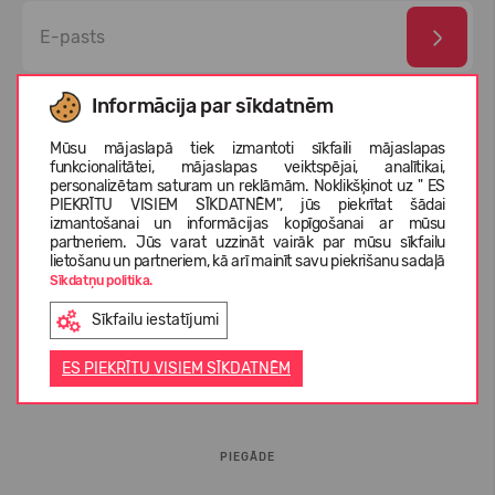
Esmu izlasījis un piekrītu
privātuma politika
un
personas
Informācija par sīkdatnēm
datu aizsardzības noteikumi
Mūsu mājaslapā tiek izmantoti sīkfaili mājaslapas
funkcionalitātei, mājaslapas veiktspējai, analītikai,
personalizētam saturam un reklāmām. Noklikšķinot uz " ES
PIEKRĪTU VISIEM SĪKDATNĒM", jūs piekrītat šādai
izmantošanai un informācijas kopīgošanai ar mūsu
partneriem. Jūs varat uzzināt vairāk par mūsu sīkfailu
lietošanu un partneriem, kā arī mainīt savu piekrišanu sadaļā
Sīkdatņu politika.
Sīkfailu iestatījumi
INFORMĀCIJA PIRCĒJIEM
ES PIEKRĪTU VISIEM SĪKDATNĒM
BUJ
PIEGĀDE