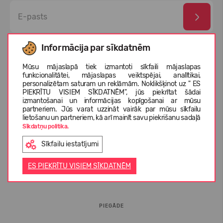
Esmu izlasījis un piekrītu
privātuma politika
un
personas
Informācija par sīkdatnēm
datu aizsardzības noteikumi
Mūsu mājaslapā tiek izmantoti sīkfaili mājaslapas
funkcionalitātei, mājaslapas veiktspējai, analītikai,
personalizētam saturam un reklāmām. Noklikšķinot uz " ES
PIEKRĪTU VISIEM SĪKDATNĒM", jūs piekrītat šādai
izmantošanai un informācijas kopīgošanai ar mūsu
partneriem. Jūs varat uzzināt vairāk par mūsu sīkfailu
lietošanu un partneriem, kā arī mainīt savu piekrišanu sadaļā
Sīkdatņu politika.
Sīkfailu iestatījumi
INFORMĀCIJA PIRCĒJIEM
ES PIEKRĪTU VISIEM SĪKDATNĒM
BUJ
PIEGĀDE