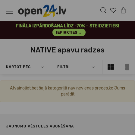
FINĀLA IZPĀRDOŠANA LĪDZ -70% – STEIDZIETIES!
IEPIRKTIES →
NATIVE apavu radzes
KĀRTOT PĒC
FILTRI
Atvainojiet,bet šajā kategorijā nav nevienas preces,ko Jums
parādīt
JAUNUMU VĒSTULES ABONĒŠANA