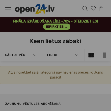
FINĀLA IZPĀRDOŠANA LĪDZ -70% – STEIDZIETIES!
IEPIRKTIES →
Keen lietus zābaki
KĀRTOT PĒC
FILTRI
Atvainojiet,bet šajā kategorijā nav nevienas preces,ko Jums
parādīt
JAUNUMU VĒSTULES ABONĒŠANA