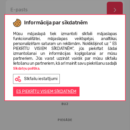
Informācija par sīkdatnēm
Esmu izlasījis un piekrītu
privātuma politika
un
personas
datu aizsardzības noteikumi
Mūsu mājaslapā tiek izmantoti sīkfaili mājaslapas
funkcionalitātei, mājaslapas veiktspējai, analītikai,
personalizētam saturam un reklāmām. Noklikšķinot uz " ES
PIEKRĪTU VISIEM SĪKDATNĒM", jūs piekrītat šādai
izmantošanai un informācijas kopīgošanai ar mūsu
partneriem. Jūs varat uzzināt vairāk par mūsu sīkfailu
lietošanu un partneriem, kā arī mainīt savu piekrišanu sadaļā
Sīkdatņu politika.
Sīkfailu iestatījumi
INFORMĀCIJA PIRCĒJIEM
ES PIEKRĪTU VISIEM SĪKDATNĒM
BUJ
PIEGĀDE