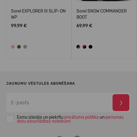
Sorel EXPLORER III SLIP-ON
Sorel SNOW COMMANDER
WP
BOOT
99,99 €
69,99 €
JAUNUMU VĒSTULES ABONĒŠANA
Esmu izlasījis un piekrītu
privātuma politika
un
personas
datu aizsardzības noteikumi