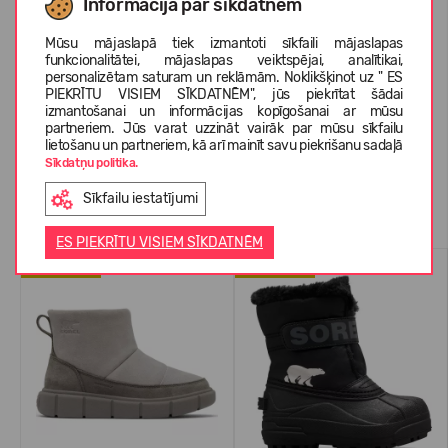
Informācija par sīkdatnēm
Mūsu mājaslapā tiek izmantoti sīkfaili mājaslapas
PAR SOREL
funkcionalitātei, mājaslapas veiktspējai, analītikai,
personalizētam saturam un reklāmām. Noklikšķinot uz " ES
PIEKRĪTU VISIEM SĪKDATNĒM", jūs piekrītat šādai
izmantošanai un informācijas kopīgošanai ar mūsu
KLIENTU ATSAUKSMES (0)
partneriem. Jūs varat uzzināt vairāk par mūsu sīkfailu
lietošanu un partneriem, kā arī mainīt savu piekrišanu sadaļā
Sīkdatņu politika.
Sīkfailu iestatījumi
Līdzīgas preces
ES PIEKRĪTU VISIEM SĪKDATNĒM
JAUNUMS
JAUNUMS