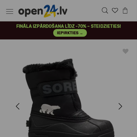
FINĀLA IZPĀRDOŠANA LĪDZ -70% – STEIDZIETIES!
IEPIRKTIES →
Previous
Next