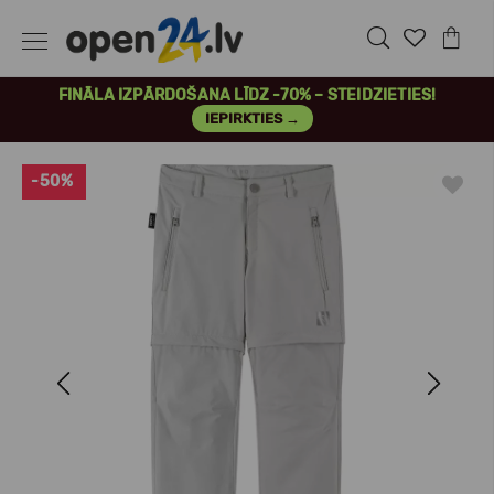
FINĀLA IZPĀRDOŠANA LĪDZ -70% – STEIDZIETIES!
IEPIRKTIES →
-50%
Previous
Next