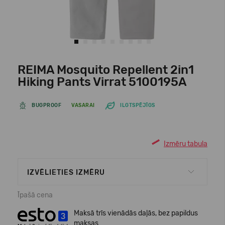
REIMA Mosquito Repellent 2in1
Hiking Pants Virrat 5100195A
BUGPROOF
VASARAI
ILGTSPĒJĪGS
Izmēru tabula
IZVĒLIETIES IZMĒRU
Īpašā cena
Maksā trīs vienādās daļās, bez papildus
maksas