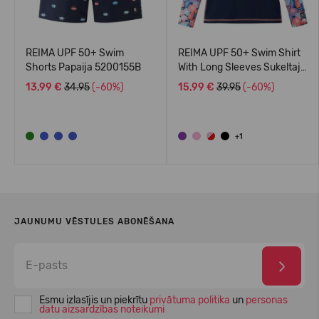
REIMA UPF 50+ Swim
REIMA UPF 50+ Swim Shirt
Shorts Papaija 5200155B
With Long Sleeves Sukeltaja
5200140A
13,99 €
34.95
(-60%)
15,99 €
39.95
(-60%)
+1
JAUNUMU VĒSTULES ABONĒŠANA
Esmu izlasījis un piekrītu
privātuma politika
un
personas
datu aizsardzības noteikumi