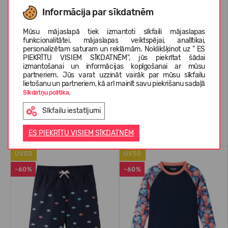
IZMĒRU TABULA
Informācija par sīkdatnēm
Mūsu mājaslapā tiek izmantoti sīkfaili mājaslapas
funkcionalitātei, mājaslapas veiktspējai, analītikai,
PAR REIMA
personalizētam saturam un reklāmām. Noklikšķinot uz " ES
PIEKRĪTU VISIEM SĪKDATNĒM", jūs piekrītat šādai
izmantošanai un informācijas kopīgošanai ar mūsu
partneriem. Jūs varat uzzināt vairāk par mūsu sīkfailu
KLIENTU ATSAUKSMES (0)
lietošanu un partneriem, kā arī mainīt savu piekrišanu sadaļā
Sīkdatņu politika.
Sīkfailu iestatījumi
Līdzīgas preces
ES PIEKRĪTU VISIEM SĪKDATNĒM
UV50
UV50
-60%
-60%