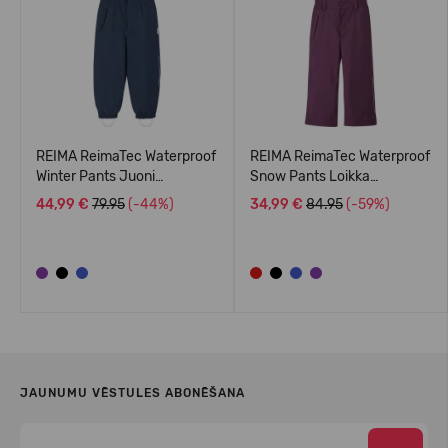
REIMA ReimaTec Waterproof
REIMA ReimaTec Waterproof
Winter Pants Juoni
Snow Pants Loikka
5100113A
5100114A
44,99 €
79.95
(-44%)
34,99 €
84.95
(-59%)
JAUNUMU VĒSTULES ABONĒŠANA