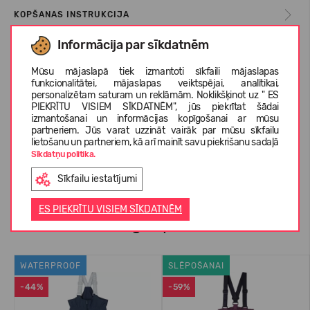
KOPŠANAS INSTRUKCIJA
Informācija par sīkdatnēm
IZMĒRU TABULA
Mūsu mājaslapā tiek izmantoti sīkfaili mājaslapas
funkcionalitātei, mājaslapas veiktspējai, analītikai,
personalizētam saturam un reklāmām. Noklikšķinot uz " ES
PIEKRĪTU VISIEM SĪKDATNĒM", jūs piekrītat šādai
PAR REIMA
izmantošanai un informācijas kopīgošanai ar mūsu
partneriem. Jūs varat uzzināt vairāk par mūsu sīkfailu
lietošanu un partneriem, kā arī mainīt savu piekrišanu sadaļā
Sīkdatņu politika.
KLIENTU ATSAUKSMES (0)
Sīkfailu iestatījumi
ES PIEKRĪTU VISIEM SĪKDATNĒM
Līdzīgas preces
WATERPROOF
SLĒPOŠANAI
-44%
-59%