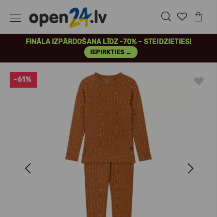
FINĀLA IZPĀRDOŠANA LĪDZ -70% – STEIDZIETIES!
IEPIRKTIES →
-61%
Previous
Next