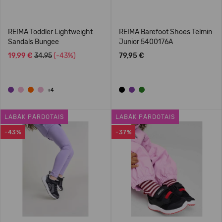
REIMA Toddler Lightweight
REIMA Barefoot Shoes Telmin
Sandals Bungee
Junior 5400176A
19,99 €
34.95
(-43%)
79,95 €
+4
LABĀK PĀRDOTAIS
LABĀK PĀRDOTAIS
-43%
-37%