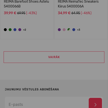
REIMA Barefoot Shoes Astelu
REIMA ReimaTec Sneakers
5400066B
Kiirus 5400006A
39,99 €
69.95
(-43%)
34,99 €
64.95
(-46%)
+2
+3
VAIRĀK
JAUNUMU VĒSTULES ABONĒŠANA