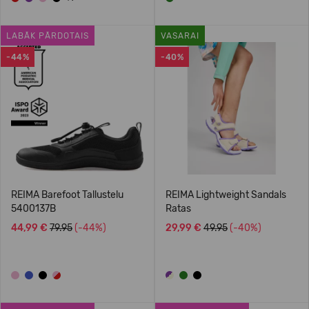
LABĀK PĀRDOTAIS
VASARAI
-44%
-40%
REIMA Barefoot Tallustelu
REIMA Lightweight Sandals
5400137B
Ratas
44,99 €
79.95
(-44%)
29,99 €
49.95
(-40%)