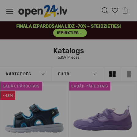
FINĀLA IZPĀRDOŠANA LĪDZ -70% – STEIDZIETIES!
IEPIRKTIES →
Katalogs
5359 Preces
KĀRTOT PĒC
FILTRI
LABĀK PĀRDOTAIS
LABĀK PĀRDOTAIS
-43%