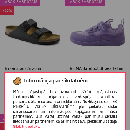
LABĀK PĀRDOTAIS
LABĀK PĀRDOTAIS
-22%
Birkenstock Arizona
REIMA Barefoot Shoes Telmin
Kids' 5400175A
Informācija par sīkdatnēm
69,99 €
89.99
(-22%)
74,95 €
Mūsu mājaslapā tiek izmantoti sīkfaili mājaslapas
funkcionalitātei, mājaslapas veiktspējai, analītikai,
personalizētam saturam un reklāmām. Noklikšķinot uz " ES
+1
PIEKRĪTU VISIEM SĪKDATNĒM", jūs piekrītat šādai
izmantošanai un informācijas kopīgošanai ar mūsu
partneriem. Jūs varat uzzināt vairāk par mūsu sīkfailu
LABĀK PĀRDOTAIS
WATERPROOF
lietošanu un partneriem, kā arī mainīt savu piekrišanu sadaļā
Sīkdatņu politika.
-50%
-22%