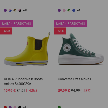
+16
+3
LABĀK PĀRDOTAIS
LABĀK PĀRDOTAIS
-43%
-58%
REIMA Rubber Rain Boots
Converse Ctas Move Hi
Ankles 5400039A
19,99 €
34.95
(-43%)
39,99 €
94.99
(-58%)
+1