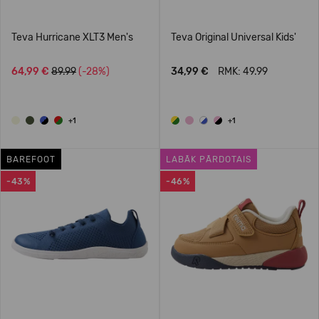
Teva Hurricane XLT3 Men's
Teva Original Universal Kids'
64,99 €
89.99
(-28%)
34,99 €
RMK: 49.99
+1
+1
BAREFOOT
LABĀK PĀRDOTAIS
-43%
-46%