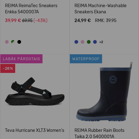
REIMA ReimaTec Sneakers
REIMA Machine-Washable
Enkka 5400007A
Sneakers Ekana
39,99 €
69.95
(-43%)
24,99 €
RMK: 39.95
+2
LABĀK PĀRDOTAIS
WATERPROOF
-28%
Teva Hurricane XLT3 Women's
REIMA Rubber Rain Boots
Taika 2.0 5400001A