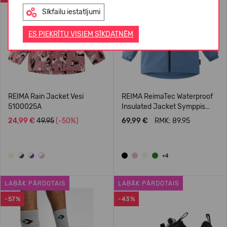
Sīkfailu iestatījumi
ES PIEKRĪTU VISIEM SĪKDATNĒM
REIMA Rain Jacket Vesi
REIMA ReimaTec Waterproof
5100025A
Insulated Jacket Symppis
5100045B
24,99 €
49.95
(-50%)
69,99 €
RMK: 89.95
+4
LABĀK PĀRDOTAIS
LABĀK PĀRDOTAIS
-57%
-43%