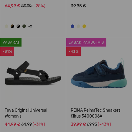
64,99 €
89.99
(-28%)
39,95 €
+2
VASARAI
LABĀK PĀRDOTAIS
-31%
-43%
Teva Original Universal
REIMA ReimaTec Sneakers
Women's
Kiirus 5400006A
44,99 €
64.99
(-31%)
39,99 €
69.95
(-43%)