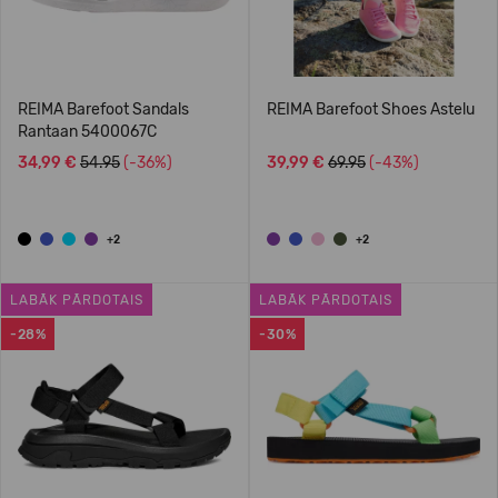
REIMA Barefoot Sandals
REIMA Barefoot Shoes Astelu
Rantaan 5400067C
34,99 €
54.95
(-36%)
39,99 €
69.95
(-43%)
+2
+2
LABĀK PĀRDOTAIS
LABĀK PĀRDOTAIS
-28%
-30%