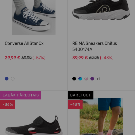
Converse All Star Ox
REIMA Sneakers Ohitus
5400174A
29,99 €
69.99
(-57%)
39,99 €
69.95
(-43%)
+1
LABĀK PĀRDOTAIS
BAREFOOT
-36%
-43%