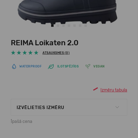
REIMA Loikaten 2.0
ATSAUKSMES (0)
WATERPROOF
ILGTSPĒJĪGS
VEGAN
Izmēru tabula
IZVĒLIETIES IZMĒRU
Īpašā cena