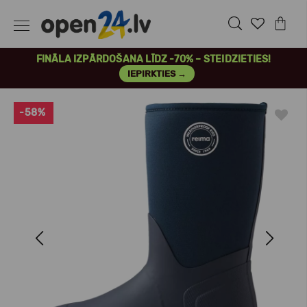
FINĀLA IZPĀRDOŠANA LĪDZ -70% – STEIDZIETIES!
IEPIRKTIES →
-58%
Previous
Next