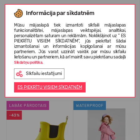
Informācija par sīkdatnēm
KOPŠANAS INSTRUKCIJAS
Mūsu mājaslapā tiek izmantoti sīkfaili mājaslapas
funkcionalitātei, mājaslapas veiktspējai, analītikai,
personalizētam saturam un reklāmām. Noklikšķinot uz " ES
PAR REIMA
PIEKRĪTU VISIEM SĪKDATNĒM", jūs piekrītat šādai
izmantošanai un informācijas kopīgošanai ar mūsu
partneriem. Jūs varat uzzināt vairāk par mūsu sīkfailu
lietošanu un partneriem, kā arī mainīt savu piekrišanu sadaļā
KLIENTU ATSAUKSMES (0)
Sīkdatņu politika.
Sīkfailu iestatījumi
Līdzīgas preces
ES PIEKRĪTU VISIEM SĪKDATNĒM
LABĀK PĀRDOTAIS
WATERPROOF
-43%