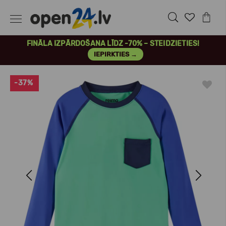
FINĀLA IZPĀRDOŠANA LĪDZ -70% – STEIDZIETIES!
IEPIRKTIES →
-37%
Previous
Next