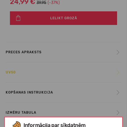
24,99 €
39.95
(-37%)
LELIKT GROZĀ
PRECES APRAKSTS
UV50
KOPŠANAS INSTRUKCIJA
IZMĒRU TABULA
Informācija par sīkdatnēm