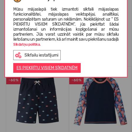
PAR REIMA
Mūsu mājaslapā tiek izmantoti sīkfaili mājaslapas
funkcionalitātei, mājaslapas veiktspējai, analītikai,
personalizētam saturam un reklāmām. Noklikšķinot uz " ES
PIEKRĪTU VISIEM SĪKDATNĒM", jūs piekrītat šādai
KLIENTU ATSAUKSMES (0)
izmantošanai un informācijas kopīgošanai ar mūsu
partneriem. Jūs varat uzzināt vairāk par mūsu sīkfailu
lietošanu un partneriem, kā arī mainīt savu piekrišanu sadaļā
Sīkdatņu politika.
Līdzīgas preces
Sīkfailu iestatījumi
ES PIEKRĪTU VISIEM SĪKDATNĒM
UV50
UV50
-60%
-60%