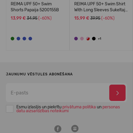
REIMA UPF 50+ Swim
REIMA UPF 50+ Swim Shirt
Shorts Papaija 5200155B
With Long Sleeves Sukeltaja
5200140A
13,99 €
34.95
(-60%)
15,99 €
39.95
(-60%)
+1
JAUNUMU VĒSTULES ABONĒŠANA
Esmu izlasījis un piekrītu
privātuma politika
un
personas
datu aizsardzības noteikumi