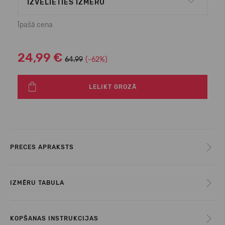
IZVĒLIETIES IZMĒRU
Īpašā cena
24,99 €
64.99
(-62%)
LELIKT GROZĀ
PRECES APRAKSTS
IZMĒRU TABULA
KOPŠANAS INSTRUKCIJAS