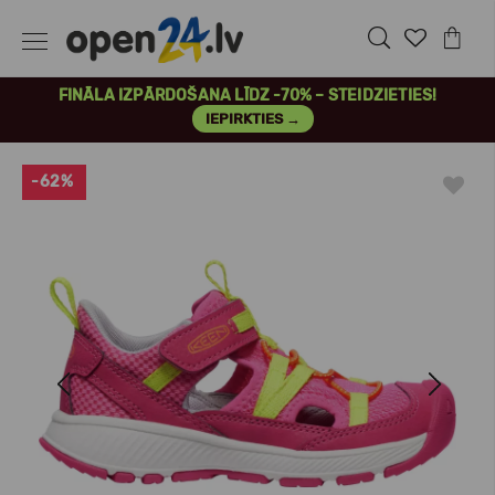
FINĀLA IZPĀRDOŠANA LĪDZ -70% – STEIDZIETIES!
IEPIRKTIES →
-62%
Previous
Next