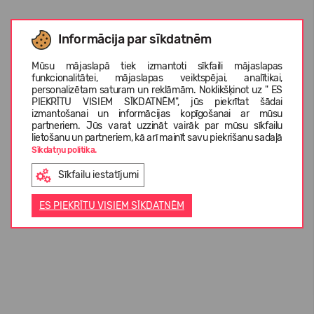
Informācija par sīkdatnēm
Mūsu mājaslapā tiek izmantoti sīkfaili mājaslapas
funkcionalitātei, mājaslapas veiktspējai, analītikai,
personalizētam saturam un reklāmām. Noklikšķinot uz " ES
PIEKRĪTU VISIEM SĪKDATNĒM", jūs piekrītat šādai
izmantošanai un informācijas kopīgošanai ar mūsu
partneriem. Jūs varat uzzināt vairāk par mūsu sīkfailu
lietošanu un partneriem, kā arī mainīt savu piekrišanu sadaļā
Sīkdatņu politika.
Sīkfailu iestatījumi
ES PIEKRĪTU VISIEM SĪKDATNĒM