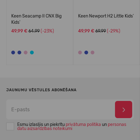
Keen Seacamp II CNX Big
Keen Newport H2 Little Kids'
Kids'
49,99 €
64.99
(-23%)
49,99 €
69.99
(-29%)
JAUNUMU VĒSTULES ABONĒŠANA
Esmu izlasījis un piekrītu
privātuma politika
un
personas
datu aizsardzības noteikumi