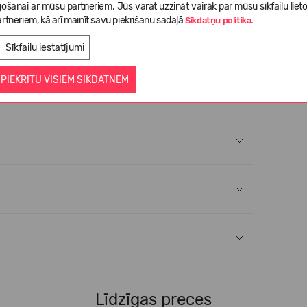
gošanai ar mūsu partneriem. Jūs varat uzzināt vairāk par mūsu sīkfailu liet
rtneriem, kā arī mainīt savu piekrišanu sadaļā
Sīkdatņu politika.
Sīkfailu iestatījumi
 PIEKRĪTU VISIEM SĪKDATNĒM
Līdzīgas preces