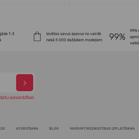
99% 
gāde 1-3
Izvēlies savus apavus no vairāk
apmi
ā
nekā 5 000 dažādiem modeļiem
veik
datu aizsardzības
ĀDE
ATGRIEŠANA
BLOG
VAIRUMTIRDZNIECĪBAS IZPLATĪŠANA