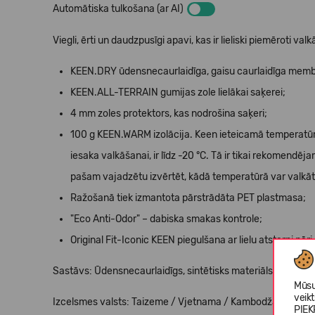
Automātiska tulkošana (ar AI)
Viegli, ērti un daudzpusīgi apavi, kas ir lieliski piemēroti valk
KEEN.DRY ūdensnecaurlaidīga, gaisu caurlaidīga mem
KEEN.ALL-TERRAIN gumijas zole lielākai saķerei;
4 mm zoles protektors, kas nodrošina saķeri;
100 g KEEN.WARM izolācija. Keen ieteicamā temperatūra 
iesaka valkāšanai, ir līdz -20 °C. Tā ir tikai rekomendē
pašam vajadzētu izvērtēt, kādā temperatūrā var valkā
Ražošanā tiek izmantota pārstrādāta PET plastmasa;
"Eco Anti-Odor" – dabiska smakas kontrole;
Original Fit-Iconic KEEN piegulšana ar lielu atstarpi pāri
Sastāvs: Ūdensnecaurlaidīgs, sintētisks materiāls, elastīgas
Mūsu
veik
Izcelsmes valsts: Taizeme / Vjetnama / Kambodža.
PIEK