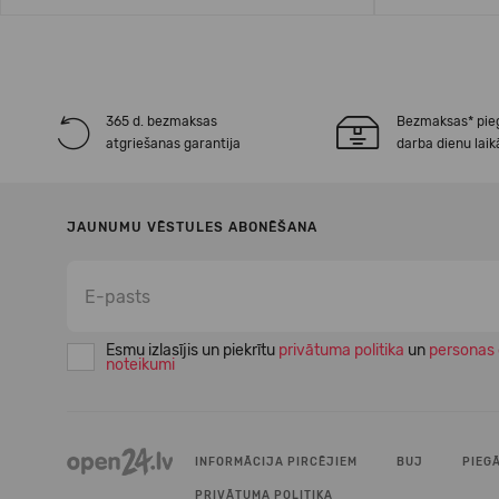
365 d. bezmaksas
Bezmaksas* pie
atgriešanas garantija
darba dienu laik
JAUNUMU VĒSTULES ABONĒŠANA
Esmu izlasījis un piekrītu
privātuma politika
un
personas 
noteikumi
INFORMĀCIJA PIRCĒJIEM
BUJ
PIEG
PRIVĀTUMA POLITIKA