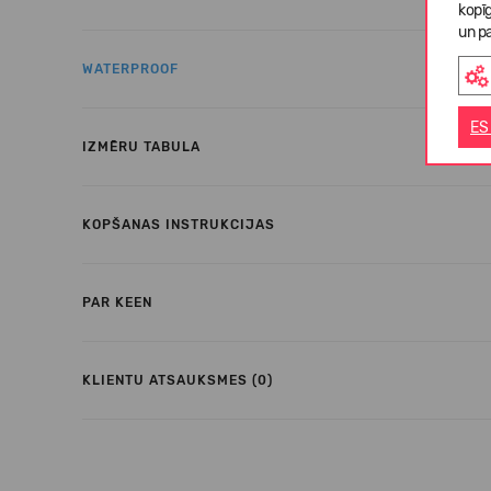
kopī
un pa
WATERPROOF
ES
IZMĒRU TABULA
KOPŠANAS INSTRUKCIJAS
PAR KEEN
KLIENTU ATSAUKSMES (0)