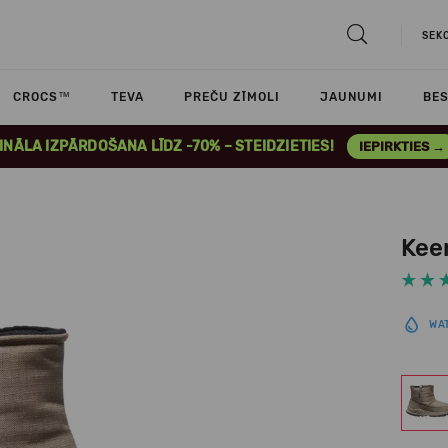
SEK
CROCS™
TEVA
PREČU ZĪMOLI
JAUNUMI
BES
INĀLA IZPĀRDOŠANA LĪDZ -70% – STEIDZIETIES!
IEPIRKTIES →
Kee
WA