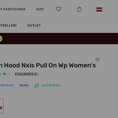
OT PASŪTĪJUMAM
IEIET
TSELLERI
OUTLET
n Hood Nxis Pull On Wp Women's
ATSAUKSMES (0)
TERPROOF
ZIEMAI
ILGTSPĒJĪGS