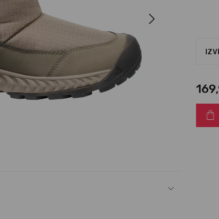
Next
IZV
169