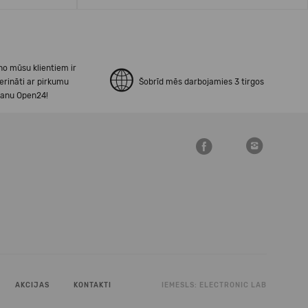
no mūsu klientiem ir
erināti ar pirkumu
Šobrīd mēs darbojamies 3 tirgos
šanu Open24!
AKCIJAS
KONTAKTI
IEMESLS:
ELECTRONIC LAB