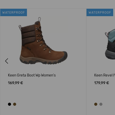
WATERPROOF
WATERPROOF
Previous
Keen Greta Boot Wp Women's
Keen Revel I
169,99 €
179,99 €