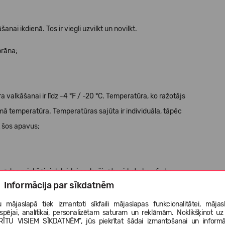
āšanai ikdienā. Tos ir viegli uzvilkt un novilkt.
brāna;
valkāšanai ir līdz -4 °F / -20 °C. Temperatūra, ko ražotājs
jamā temperatūra. Temperatūras sajūta ir individuāla, tāpēc
t šos apavus;
 pēdas priekšējai daļai, lai nodrošinātu pirkstu komfortu.
Informācija par sīkdatnēm
 gumijas vieglai uzvilšanai un novilkšanai.
 mājaslapā tiek izmantoti sīkfaili mājaslapas funkcionalitātei, mājas
tspējai, analītikai, personalizētam saturam un reklāmām. Noklikšķinot uz
RĪTU VISIEM SĪKDATNĒM", jūs piekrītat šādai izmantošanai un informā