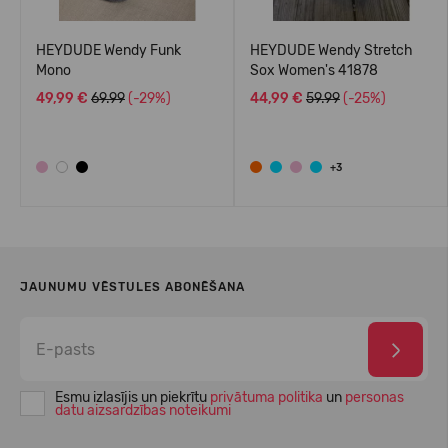
HEYDUDE Wendy Funk
HEYDUDE Wendy Stretch
Mono
Sox Women's 41878
49,99 €
69.99
(-29%)
44,99 €
59.99
(-25%)
+3
JAUNUMU VĒSTULES ABONĒŠANA
Esmu izlasījis un piekrītu
privātuma politika
un
personas
datu aizsardzības noteikumi