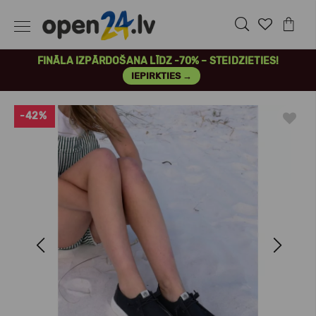
FINĀLA IZPĀRDOŠANA LĪDZ -70% – STEIDZIETIES!
IEPIRKTIES →
-42%
Previous
Next