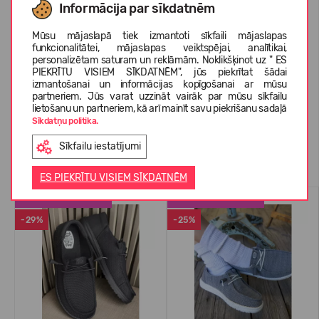
Informācija par sīkdatnēm
Mūsu mājaslapā tiek izmantoti sīkfaili mājaslapas
PAR HEYDUDE
funkcionalitātei, mājaslapas veiktspējai, analītikai,
personalizētam saturam un reklāmām. Noklikšķinot uz " ES
PIEKRĪTU VISIEM SĪKDATNĒM", jūs piekrītat šādai
izmantošanai un informācijas kopīgošanai ar mūsu
KLIENTU ATSAUKSMES (1)
partneriem. Jūs varat uzzināt vairāk par mūsu sīkfailu
lietošanu un partneriem, kā arī mainīt savu piekrišanu sadaļā
Sīkdatņu politika.
Sīkfailu iestatījumi
Līdzīgas preces
ES PIEKRĪTU VISIEM SĪKDATNĒM
LABĀK PĀRDOTAIS
LABĀK PĀRDOTAIS
-29%
-25%