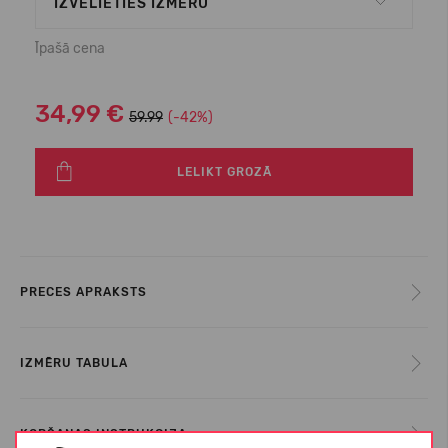
IZVĒLIETIES IZMĒRU
Īpašā cena
34,99 €
59.99
(-42%)
LELIKT GROZĀ
PRECES APRAKSTS
IZMĒRU TABULA
KOPŠANAS INSTRUKCIJA