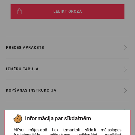
LELIKT GROZĀ
PRECES APRAKSTS
IZMĒRU TABULA
KOPŠANAS INSTRUKCIJA
PAR HEYDUDE
Informācija par sīkdatnēm
Mūsu mājaslapā tiek izmantoti sīkfaili mājaslapas
KLIENTU ATSAUKSMES (0)