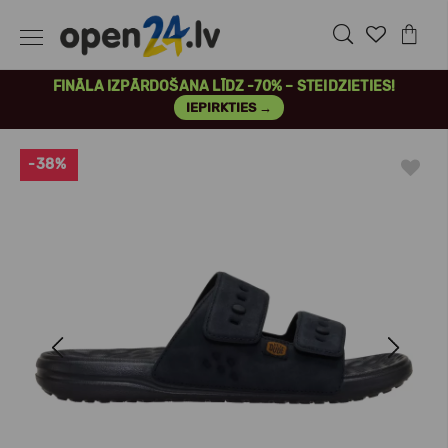
FINĀLA IZPĀRDOŠANA LĪDZ -70% – STEIDZIETIES!
IEPIRKTIES →
-38%
Previous
Next