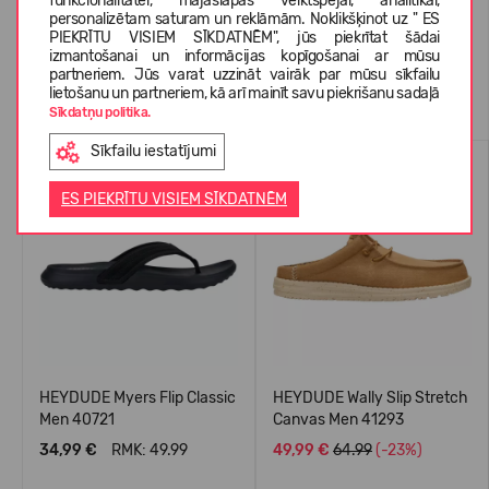
funkcionalitātei, mājaslapas veiktspējai, analītikai,
personalizētam saturam un reklāmām. Noklikšķinot uz " ES
PIEKRĪTU VISIEM SĪKDATNĒM", jūs piekrītat šādai
izmantošanai un informācijas kopīgošanai ar mūsu
partneriem. Jūs varat uzzināt vairāk par mūsu sīkfailu
Līdzīgas preces
lietošanu un partneriem, kā arī mainīt savu piekrišanu sadaļā
Sīkdatņu politika.
Sīkfailu iestatījumi
VASARAI
VASARAI
-30%
-23%
ES PIEKRĪTU VISIEM SĪKDATNĒM
HEYDUDE Myers Flip Classic
HEYDUDE Wally Slip Stretch
Men 40721
Canvas Men 41293
34,99 €
RMK: 49.99
49,99 €
64.99
(-23%)